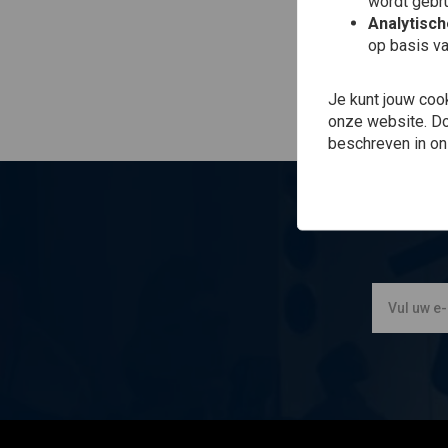
wordt gebru
Analytisc
op basis va
Je kunt jouw coo
onze website. Doo
beschreven in o