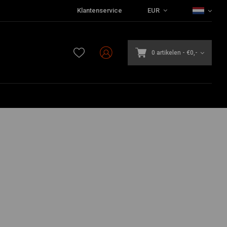
Klantenservice
EUR
0 artikelen
-
€0,-