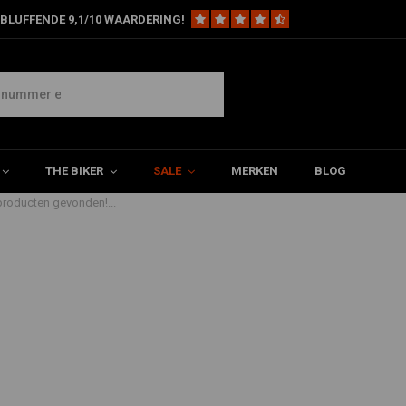
BLUFFENDE 9,1/10 WAARDERING!
 harley
THE BIKER
SALE
MERKEN
BLOG
roducten gevonden!...