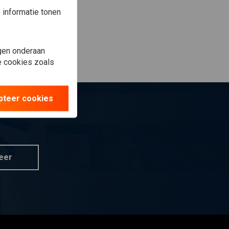
informatie tonen
gen onderaan
le cookies zoals
pteer cookies
eer