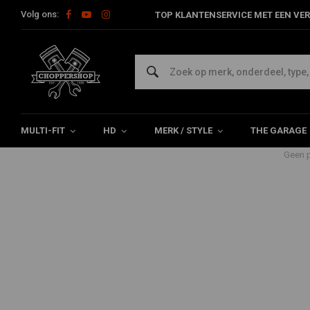
Volg ons:
TOP KLANTENSERVICE MET EEN VER
Producten getagd met point cover
Home
Tags
point cover harley
MULTI-FIT
HD
MERK / STYLE
THE GARAGE
Geen p