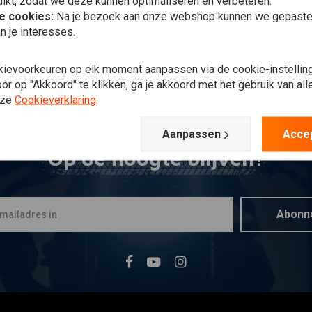
ikt, zodat we deze kunnen optimaliseren en verbeteren.
he cookies:
Na je bezoek aan onze webshop kunnen we gepaste 
n je interesses.
kievoorkeuren op elk moment aanpassen via de cookie-instellin
r op "Akkoord" te klikken, ga je akkoord met het gebruik van al
nze
Cookieverklaring
.
Aanpassen
Acce
Op de hoogte blijven?
Abonn