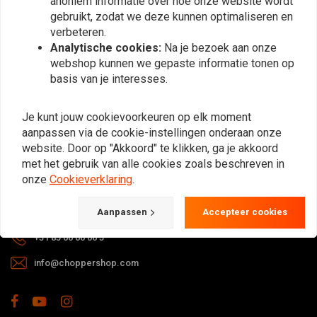
anoniem informatie over hoe onze website wordt
gebruikt, zodat we deze kunnen optimaliseren en
verbeteren.
Analytische cookies:
Na je bezoek aan onze
webshop kunnen we gepaste informatie tonen op
basis van je interesses.
Bij vragen over je bestelling,
Je kunt jouw cookievoorkeuren op elk moment
levertijden, retouren & reparaties of
aanpassen via de cookie-instellingen onderaan onze
algemene informatie kun je altijd op
website. Door op "Akkoord" te klikken, ga je akkoord
één van de onderstaande manieren
met het gebruik van alle cookies zoals beschreven in
contact met ons opnemen.
onze
Cookieverklaring
.
Gotenburgweg 46a, 9723 TM Groningen (The Netherlands)
Aanpassen
Accepteer cookies
+31 85 06 06 06 5
info@choppershop.com