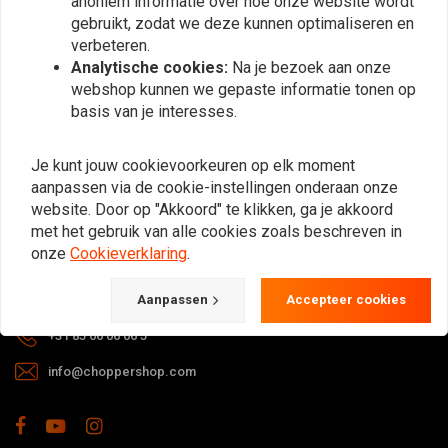
anoniem informatie over hoe onze website wordt
gebruikt, zodat we deze kunnen optimaliseren en
verbeteren.
Analytische cookies:
Na je bezoek aan onze
webshop kunnen we gepaste informatie tonen op
basis van je interesses.
Bij vragen over je bestelling,
Je kunt jouw cookievoorkeuren op elk moment
levertijden, retouren & reparaties of
aanpassen via de cookie-instellingen onderaan onze
algemene informatie kun je altijd op
website. Door op "Akkoord" te klikken, ga je akkoord
één van de onderstaande manieren
met het gebruik van alle cookies zoals beschreven in
contact met ons opnemen.
onze
Cookieverklaring
.
Gotenburgweg 46a, 9723 TM Groningen (The Netherlands)
Aanpassen
Accepteer cookies
+31 85 06 06 06 5
info@choppershop.com