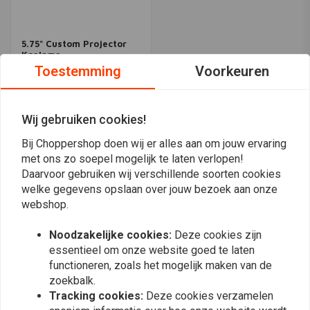
5.75" Custom Projector
Koplamp
Toestemming
Voorkeuren
€160,-
Wij gebruiken cookies!
Meest bekeken
24
Bij Choppershop doen wij er alles aan om jouw ervaring
met ons zo soepel mogelijk te laten verlopen!
Daarvoor gebruiken wij verschillende soorten cookies
welke gegevens opslaan over jouw bezoek aan onze
webshop.
Op de hoogte blijven?
Noodzakelijke cookies:
Deze cookies zijn
essentieel om onze website goed te laten
functioneren, zoals het mogelijk maken van de
zoekbalk.
Tracking cookies:
Deze cookies verzamelen
Abonneer