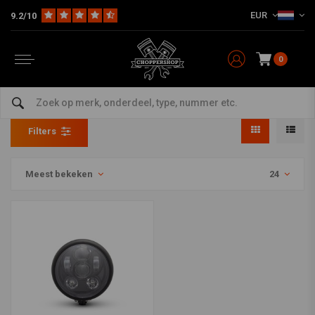
EUR
9.2/10
0
Producten getagd met racing
Home
Tags
racing
Filters
Meest bekeken
24