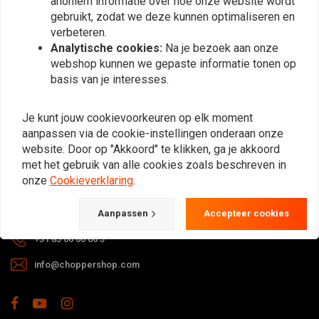
anoniem informatie over hoe onze website wordt
gebruikt, zodat we deze kunnen optimaliseren en
verbeteren.
Analytische cookies:
Na je bezoek aan onze
webshop kunnen we gepaste informatie tonen op
basis van je interesses.
Bij vragen over je bestelling,
Je kunt jouw cookievoorkeuren op elk moment
levertijden, retouren & reparaties of
aanpassen via de cookie-instellingen onderaan onze
algemene informatie kun je altijd op
website. Door op "Akkoord" te klikken, ga je akkoord
één van de onderstaande manieren
met het gebruik van alle cookies zoals beschreven in
contact met ons opnemen.
onze
Cookieverklaring
.
Gotenburgweg 46a, 9723 TM Groningen (The Netherlands)
Aanpassen
Accepteer cookies
+31 85 06 06 06 5
info@choppershop.com