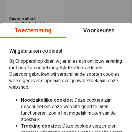
Custom shark
achterlichtbehuizing
Toestemming
Voorkeuren
€98,11
Wij gebruiken cookies!
Meest bekeken
24
Bij Choppershop doen wij er alles aan om jouw ervaring
met ons zo soepel mogelijk te laten verlopen!
Daarvoor gebruiken wij verschillende soorten cookies
welke gegevens opslaan over jouw bezoek aan onze
webshop.
Op de hoogte blijven?
Noodzakelijke cookies:
Deze cookies zijn
essentieel om onze website goed te laten
functioneren, zoals het mogelijk maken van de
zoekbalk.
Tracking cookies:
Deze cookies verzamelen
Abonneer