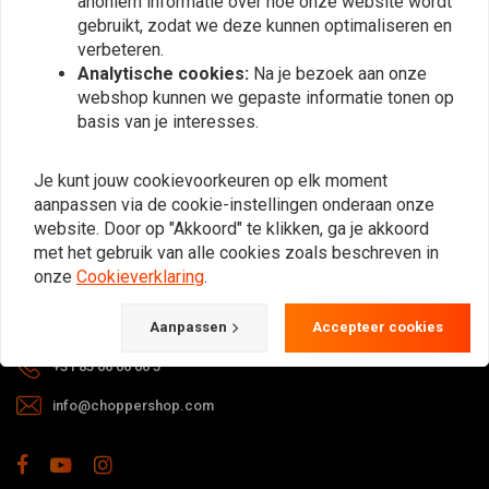
anoniem informatie over hoe onze website wordt
gebruikt, zodat we deze kunnen optimaliseren en
verbeteren.
Analytische cookies:
Na je bezoek aan onze
webshop kunnen we gepaste informatie tonen op
basis van je interesses.
Bij vragen over je bestelling,
Je kunt jouw cookievoorkeuren op elk moment
levertijden, retouren & reparaties of
aanpassen via de cookie-instellingen onderaan onze
algemene informatie kun je altijd op
website. Door op "Akkoord" te klikken, ga je akkoord
één van de onderstaande manieren
met het gebruik van alle cookies zoals beschreven in
contact met ons opnemen.
onze
Cookieverklaring
.
Gotenburgweg 46a, 9723 TM Groningen (The Netherlands)
Aanpassen
Accepteer cookies
+31 85 06 06 06 5
info@choppershop.com