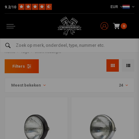
EUR
9.2/10
0
Producten getagd met short
headlight
Home
Tags
short headlight
Filters
Meest bekeken
24