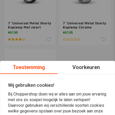
7 "Universal Metal Shorty
7 "Universal Metal Shorty
Koplamp Mat zwart
Koplamp Chrome
€67,95
€67,95
Toestemming
Voorkeuren
Wij gebruiken cookies!
Bij Choppershop doen wij er alles aan om jouw ervaring
met ons zo soepel mogelijk te laten verlopen!
Daarvoor gebruiken wij verschillende soorten cookies
7 "Universal Metal Shorty
Headlight Gloss zwart
welke gegevens opslaan over jouw bezoek aan onze