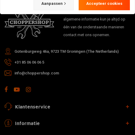
Aanpassen
Accepteer cookies
Bij vragen over je bestelling,
levertijden, retouren & reparaties of
algemene informatie kun je altijd op
één van de onderstaande manieren
contact met ons opnemen.
Gotenburgweg 46a, 9723 TM Groningen (The Netherlands)
+31 85 06 06 06 5
info@choppershop.com
Klantenservice
Informatie