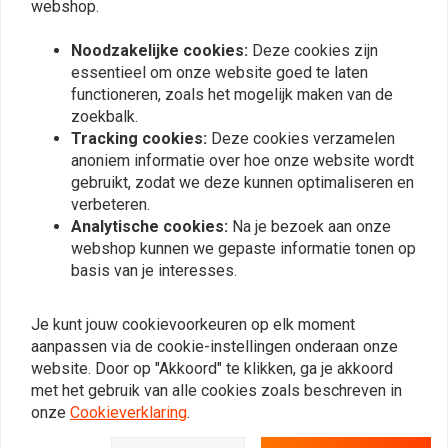
€67,95
webshop.
Noodzakelijke cookies:
Deze cookies zijn
essentieel om onze website goed te laten
Meest bekeken
24
functioneren, zoals het mogelijk maken van de
zoekbalk.
Tracking cookies:
Deze cookies verzamelen
anoniem informatie over hoe onze website wordt
gebruikt, zodat we deze kunnen optimaliseren en
Op de hoogte blijven?
verbeteren.
Analytische cookies:
Na je bezoek aan onze
webshop kunnen we gepaste informatie tonen op
basis van je interesses.
Abonneer
Je kunt jouw cookievoorkeuren op elk moment
aanpassen via de cookie-instellingen onderaan onze
website. Door op "Akkoord" te klikken, ga je akkoord
met het gebruik van alle cookies zoals beschreven in
onze
Cookieverklaring
.