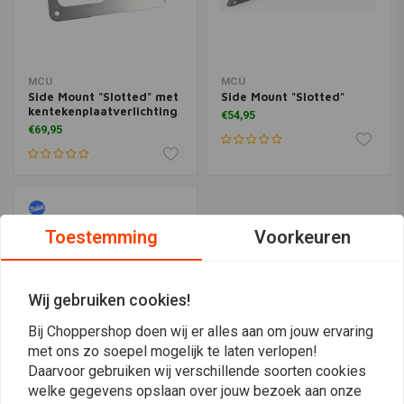
MCU
MCU
Side Mount "Slotted" met
Side Mount "Slotted"
kentekenplaatverlichting
€54,95
€69,95
Toestemming
Voorkeuren
Wij gebruiken cookies!
Bij Choppershop doen wij er alles aan om jouw ervaring
met ons zo soepel mogelijk te laten verlopen!
Daarvoor gebruiken wij verschillende soorten cookies
Side Mount Steun
welke gegevens opslaan over jouw bezoek aan onze