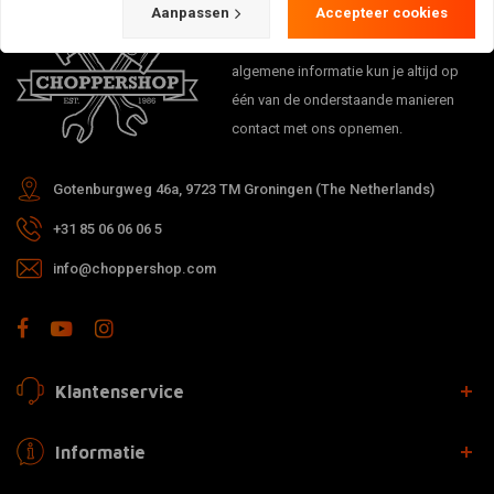
Aanpassen
Accepteer cookies
Bij vragen over je bestelling,
levertijden, retouren & reparaties of
algemene informatie kun je altijd op
één van de onderstaande manieren
contact met ons opnemen.
Gotenburgweg 46a, 9723 TM Groningen (The Netherlands)
+31 85 06 06 06 5
info@choppershop.com
Klantenservice
Informatie