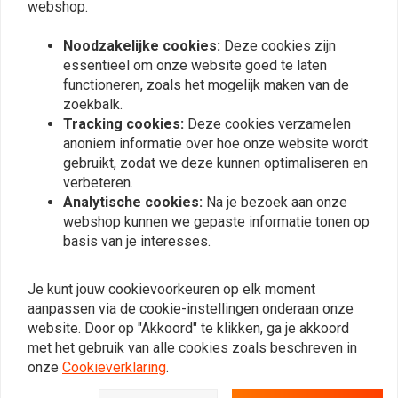
€5,97
€11,95
webshop.
Noodzakelijke cookies:
Deze cookies zijn
essentieel om onze website goed te laten
Meest bekeken
24
functioneren, zoals het mogelijk maken van de
zoekbalk.
Tracking cookies:
Deze cookies verzamelen
anoniem informatie over hoe onze website wordt
gebruikt, zodat we deze kunnen optimaliseren en
Op de hoogte blijven?
verbeteren.
Analytische cookies:
Na je bezoek aan onze
webshop kunnen we gepaste informatie tonen op
basis van je interesses.
Abonneer
Je kunt jouw cookievoorkeuren op elk moment
aanpassen via de cookie-instellingen onderaan onze
website. Door op "Akkoord" te klikken, ga je akkoord
met het gebruik van alle cookies zoals beschreven in
onze
Cookieverklaring
.