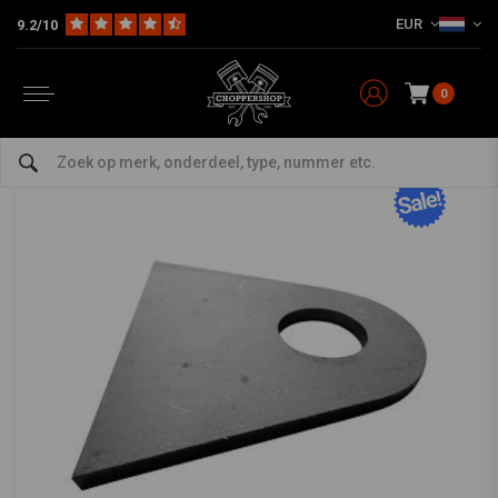
EUR
9.2/10
Home
The Garage
DIY Materiaal
Mounting Tabs
Side Mount Steun
Side Mount Steun
0
0/5 (0 reviews)