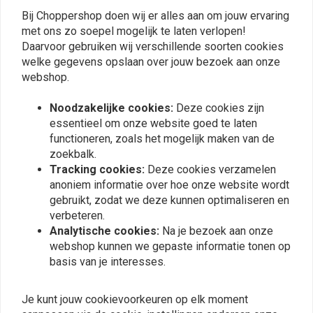
Bij Choppershop doen wij er alles aan om jouw ervaring
Plaats ook een review
met ons zo soepel mogelijk te laten verlopen!
Daarvoor gebruiken wij verschillende soorten cookies
welke gegevens opslaan over jouw bezoek aan onze
webshop.
Vergelijkbare producten
Noodzakelijke cookies:
Deze cookies zijn
essentieel om onze website goed te laten
functioneren, zoals het mogelijk maken van de
zoekbalk.
Tracking cookies:
Deze cookies verzamelen
anoniem informatie over hoe onze website wordt
gebruikt, zodat we deze kunnen optimaliseren en
verbeteren.
Analytische cookies:
Na je bezoek aan onze
webshop kunnen we gepaste informatie tonen op
basis van je interesses.
Rem Anker Tab 3/8
Set (2) Uitlaatflenzen -
Harley Evo - RVS
Je kunt jouw cookievoorkeuren op elk moment
€2,98
€14,67