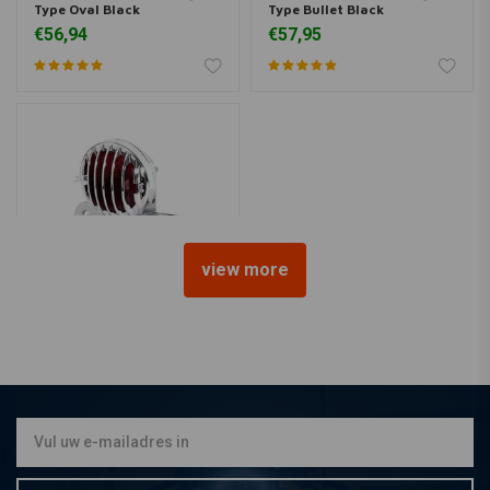
Type Oval Black
Type Bullet Black
€56,94
€57,95
view more
MCU
Sidemount + Verlichting
Type Steampunk Chrome
€64,94