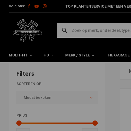
Volg ons:
TOP KLANTENSERVICE MET EEN VER
Producten getagd met tail
Home
Tags
tail
MULTI-FIT
HD
MERK / STYLE
THE GARAGE
Filters
SORTEREN OP
Meest bekeken
PRIJS