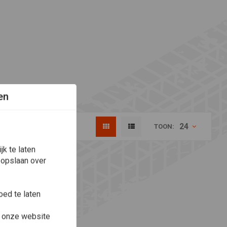
en
24
TOON:
k te laten
 opslaan over
ed te laten
e onze website