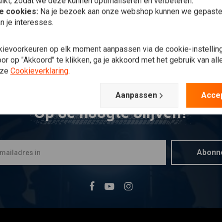
ikt, zodat we deze kunnen optimaliseren en verbeteren.
he cookies:
Na je bezoek aan onze webshop kunnen we gepaste 
n je interesses.
kievoorkeuren op elk moment aanpassen via de cookie-instellin
r op "Akkoord" te klikken, ga je akkoord met het gebruik van al
nze
Cookieverklaring
.
Aanpassen
Acce
Op de hoogte blijven?
Abonn