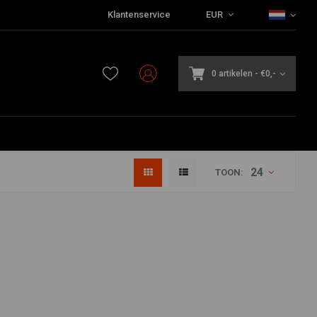
Klantenservice
EUR
0 artikelen
-
€0,-
24
TOON: