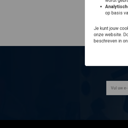
wordt gebru
Analytisc
op basis va
Je kunt jouw coo
onze website. Doo
beschreven in o