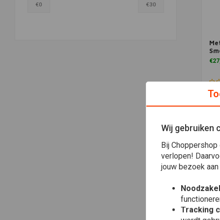
€
0
€
30
Met
Sm
€27
To
Wij gebruiken 
Bij Choppershop 
verlopen! Daarvo
jouw bezoek aan
Noodzakel
functionere
Tracking 