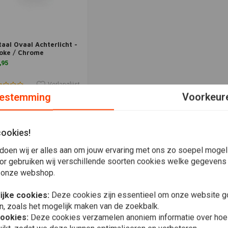
aal Ovaal Achterlicht -
Meer informatie
oke / Chrome
,95
Verlanglijst
estemming
Voorkeur
Meest bekeken
cookies!
doen wij er alles aan om jouw ervaring met ons zo soepel mogelij
or gebruiken wij verschillende soorten cookies welke gegevens
 onze webshop.
ijke cookies:
Deze cookies zijn essentieel om onze website go
n, zoals het mogelijk maken van de zoekbalk.
cookies:
Deze cookies verzamelen anoniem informatie over ho