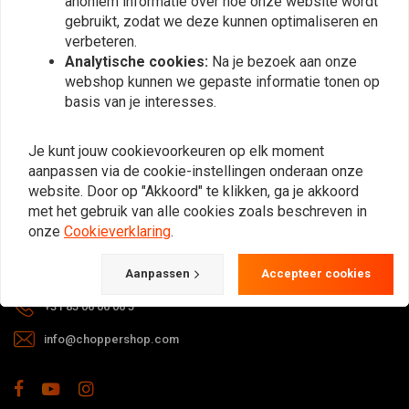
anoniem informatie over hoe onze website wordt
gebruikt, zodat we deze kunnen optimaliseren en
verbeteren.
Analytische cookies:
Na je bezoek aan onze
webshop kunnen we gepaste informatie tonen op
basis van je interesses.
Bij vragen over je bestelling,
Je kunt jouw cookievoorkeuren op elk moment
levertijden, retouren & reparaties of
aanpassen via de cookie-instellingen onderaan onze
algemene informatie kun je altijd op
website. Door op "Akkoord" te klikken, ga je akkoord
één van de onderstaande manieren
met het gebruik van alle cookies zoals beschreven in
contact met ons opnemen.
onze
Cookieverklaring
.
Gotenburgweg 46a, 9723 TM Groningen (The Netherlands)
Aanpassen
Accepteer cookies
+31 85 06 06 06 5
info@choppershop.com