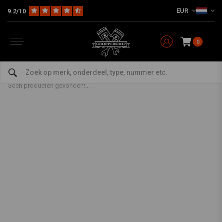
EUR
9.2/10
0
Producten getagd met test
Home
Tags
test
Geen producten gevonden!...