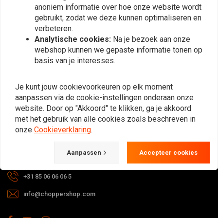
anoniem informatie over hoe onze website wordt
Abonneer
gebruikt, zodat we deze kunnen optimaliseren en
verbeteren.
Analytische cookies:
Na je bezoek aan onze
webshop kunnen we gepaste informatie tonen op
basis van je interesses.
Bij vragen over je bestelling,
Je kunt jouw cookievoorkeuren op elk moment
levertijden, retouren & reparaties of
aanpassen via de cookie-instellingen onderaan onze
algemene informatie kun je altijd op
website. Door op "Akkoord" te klikken, ga je akkoord
met het gebruik van alle cookies zoals beschreven in
één van de onderstaande manieren
onze
Cookieverklaring
.
contact met ons opnemen.
Aanpassen
Accepteer cookies
Gotenburgweg 46a, 9723 TM Groningen (The Netherlands)
+31 85 06 06 06 5
info@choppershop.com