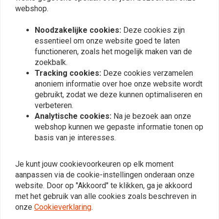
webshop.
Noodzakelijke cookies:
Deze cookies zijn
essentieel om onze website goed te laten
functioneren, zoals het mogelijk maken van de
zoekbalk.
Tracking cookies:
Deze cookies verzamelen
anoniem informatie over hoe onze website wordt
gebruikt, zodat we deze kunnen optimaliseren en
verbeteren.
Analytische cookies:
Na je bezoek aan onze
webshop kunnen we gepaste informatie tonen op
KILLER CUSTOM
ALL BALLS
VOORWIELVERPLAATSING
Wiel Lager Set Abs
basis van je interesses.
RECHTS VOOR. ZWART
Modellen Voor Harley
Davdson
€28,59
€38,09
Je kunt jouw cookievoorkeuren op elk moment
aanpassen via de cookie-instellingen onderaan onze
website. Door op "Akkoord" te klikken, ga je akkoord
met het gebruik van alle cookies zoals beschreven in
onze
Cookieverklaring
.
View more