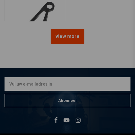
view more
KILLER CUSTOM
KENTEKENPLAATBEUGEL
JAPAN/VS/ZUID-KOREA
€126,26
Abonneer