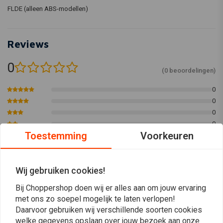
FLDE (alleen ABS-modellen)
Reviews
0
(0 beoordelingen)
0
0
0
0
Toestemming
Voorkeuren
0
Wij gebruiken cookies!
Plaats ook een review
Bij Choppershop doen wij er alles aan om jouw ervaring
met ons zo soepel mogelijk te laten verlopen!
Daarvoor gebruiken wij verschillende soorten cookies
Vergelijkbare producten
welke gegevens opslaan over jouw bezoek aan onze