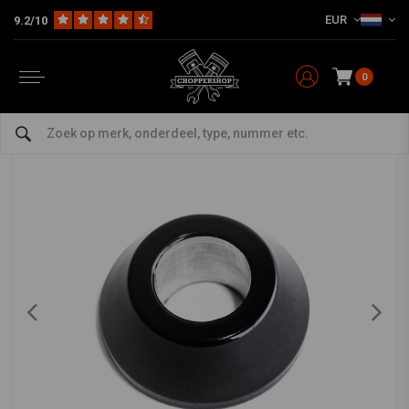
EUR
9.2/10
Home
HD
Harley onderhoud
Lagers
Wiellager
VOORWIEL SPACER RECHTERKANT. ZWART
KILLER CUSTOM
-
bekijk alles van Killer Custom
0
VOORWIEL SPACER RECHTERKANT. ZWART
0/5 (0 reviews)