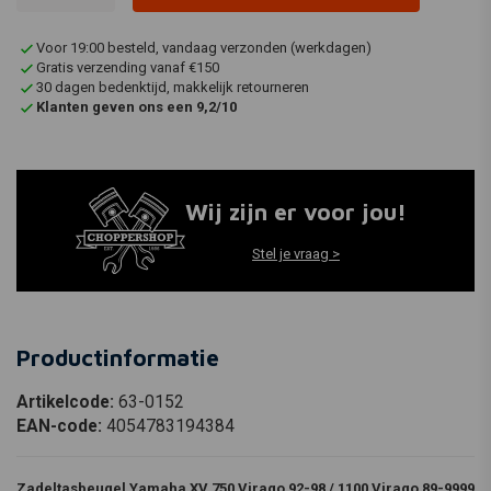
Voor 19:00 besteld, vandaag verzonden (werkdagen)
Gratis verzending vanaf €150
30 dagen bedenktijd, makkelijk retourneren
Klanten geven ons een 9,2/10
Wij zijn er voor jou!
Stel je vraag >
Productinformatie
Artikelcode:
63-0152
EAN-code:
4054783194384
Zadeltasbeugel Yamaha XV 750 Virago 92-98 / 1100 Virago 89-9999