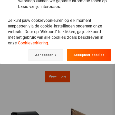
webshop kunnen we gepaste informatie tonen op
basis van je interesses.
Je kunt jouw cookievoorkeuren op elk moment
aanpassen via de cookie-instellingen onderaan onze
website. Door op "Akkoord" te klikken, ga je akkoord
FEHLING
FEHLING
met het gebruik van alle cookies zoals beschreven in
Zadeltasbeugels YAMAHA
Valbeugel, YAMAHA XVS
onze
Cookieverklaring
.
XV 535 99>
1300 Custom (VP36), 14-
€96,59
€272,12
Aanpassen
Accepteer cookies
View more