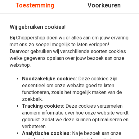
Toestemming
Voorkeuren
Raphael
Michiel S.
Bought these for my ‘93 Virago 1100.
Paste perfec
Wij gebruiken cookies!
Installation was a bit time consuming and the
monteren en 
instructions are essentially non-existent.
zware tassen.
Bij Choppershop doen wij er alles aan om jouw ervaring
Read more...
Read more...
Eventually I found some explosion diagrams
minieme instru
met ons zo soepel mogelijk te laten verlopen!
Daarvoor gebruiken wij verschillende soorten cookies
of the frame which helped me figure out
google kwam 
welke gegevens opslaan over jouw bezoek aan onze
what to do. You have to remove the seat then
zelf maar te
webshop.
unscrew the rear mudguard (watch the
montage gek
Plaats ook een review
cables!) in order to reach all the screws in the
instructie is
Noodzakelijke cookies:
Deze cookies zijn
frame you need to loosen to attach these
essentieel om onze website goed te laten
functioneren, zoals het mogelijk maken van de
holders. A good set of tools is definitely a
zoekbalk.
Vergelijkbare producten
must. But now that they’re on I’m very happy
Tracking cookies:
Deze cookies verzamelen
with them :)
anoniem informatie over hoe onze website wordt
gebruikt, zodat we deze kunnen optimaliseren en
verbeteren.
Analytische cookies:
Na je bezoek aan onze