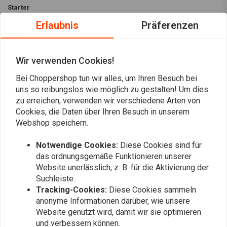
Starter
Erlaubnis
Präferenzen
Belt Drives Ltd. SH-500 Series 2 Inch Belt Drive Kit ist für Elektrostart-
Motorräder. Es kommt mit der BDL Balls Lock-Up Kupplung für
maximalen Kupplungseingriff. Der Seitenschutz und die einteilige
Wir verwenden Cookies!
Riemenscheibenabdeckung verleihen ihm ein stromlinienförmiges
Bei Choppershop tun wir alles, um Ihren Besuch bei
Aussehen.
uns so reibungslos wie möglich zu gestalten! Um dies
Lesen Sie mehr
Spezifikationen:
zu erreichen, verwenden wir verschiedene Arten von
Cookies, die Daten über Ihren Besuch in unserem
Antriebsverhältnis:
Vordere Riemenscheibe mit 52 Zähnen und
Webshop speichern.
Bewertungen
hintere Riemenscheibe mit 69 Zähnen für ein Verhältnis von 1:32:1.
Primärriemen mit 142 Zähnen
Notwendige Cookies:
Diese Cookies sind für
0
(0 reviews)
Offener 2-Zoll-Antrieb
das ordnungsgemäße Funktionieren unserer
Website unerlässlich, z. B. für die Aktivierung der
Für elektrisch betriebene Motorräder
0
Suchleiste.
BDL Balls Lock-Up Kupplung
0
Tracking-Cookies:
Diese Cookies sammeln
0
Merkmale:
anonyme Informationen darüber, wie unsere
0
Website genutzt wird, damit wir sie optimieren
Es hat das sauberste Erscheinungsbild aller Elektrostart-
0
und verbessern können.