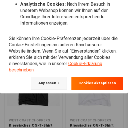
Fahrräder mit offenem Riemen
Analytische Cookies:
Nach Ihrem Besuch in
Sie hat ein intuitives Startergehäuse und eine einzigartige
unserem Webshop können wir Ihnen auf der
Grundlage Ihrer Interessen entsprechende
Starterzahnkranzabdeckung
Fügen Sie Ihre Bewertung hinzu
Informationen anzeigen.
Stromlinienförmiges Aussehen
Kompatibilität:
70-78 Shovelhead mit serienmäßigem Ratchet-Top-
Sie können Ihre Cookie-Präferenzen jederzeit über die
Getriebe. (NU)
Ähnliche Produkte
Cookie-Einstellungen am unteren Rand unserer
Website ändern. Wenn Sie auf "Einverstanden" klicken,
erklären Sie sich mit der Verwendung aller Cookies
einverstanden, wie in unserer
Cookie-Erklärung
beschrieben
.
Anpassen
Cookies akzeptieren
WEST COAST CHOPPERS
WEST COAST CHOPPERS
Klassisches OG-T-Shirt
Klassisches OG-T-Shirt