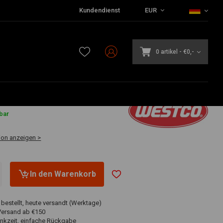
Kundendienst
EUR
0 artikel
-
€0,-
6
bar
ion anzeigen >
In den Warenkorb
 bestellt, heute versandt (Werktage)
Versand ab €150
nkzeit, einfache Rückgabe