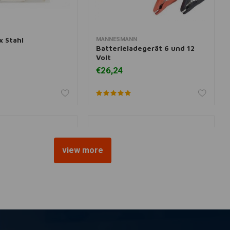
x Stahl
MANNESMANN
nkorb hinzufügen
Zum Warenkorb hinzufügen
Batterieladegerät 6 und 12
Volt
€26,24
view more