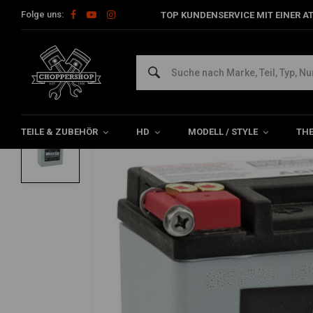
Folge uns:
TOP KUNDENSERVICE MIT EINER A
Home
HD
Harley Wartung
Batterien für Harley Davidson
WESTCO
220CCA AGM Batterie 12V, 14AMP, V-Rod,
0/5 (0 reviews)
TEILE & ZUBEHÖR
HD
MODELL / STYLE
TH