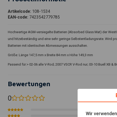
Artikelcode:
108-1534
EAN-code:
7423542779785
Hochwertige AGM-versiegelte Batterien (Absorbed Glass Mat) der WestCo 
und hitzebeständig und eine sehr geringe Selbstentladungsrate. Wird pra
Batterien mit identischen Abmessungen ausschalten.
Größe: Länge 147,5 mm x Breite 84 mm x Höhe 149,3 mm
Passend für:> 02-06 alle V-Rod; 2007 VSCR V-Rod nur; 03-10 Buell XB & Bu
Bewertungen
0
(0 reviews)
0
Wir verwenden
0