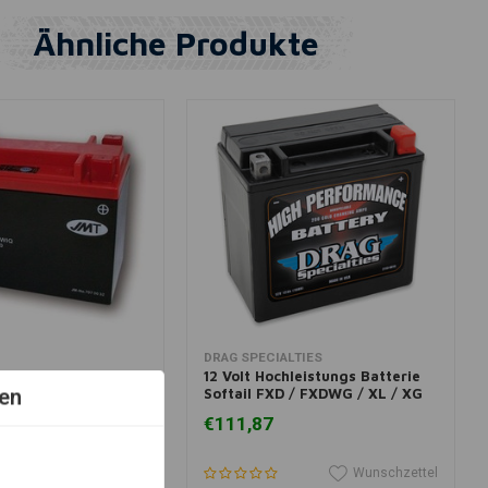
Ähnliche Produkte
 Warenkorb legen
In den Warenkorb legen
DRAG SPECIALTIES
 Lithiumbatterie
12 Volt Hochleistungs Batterie
en
Softail FXD / FXDWG / XL / XG
VRSCA VROD
€111,87
Wunschzettel
Wunschzettel