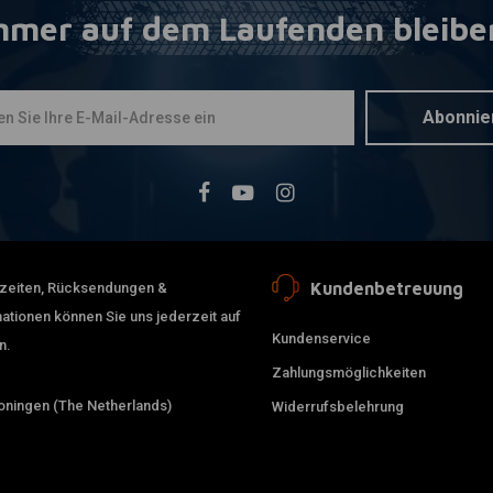
mmer auf dem Laufenden bleibe
WESTCO
Zum Ware
180CCA AGM
10 A, unive
€143,78
Abonnie
Kundenbetreuung
erzeiten, Rücksendungen &
ationen können Sie uns jederzeit auf
Kundenservice
n.
Zahlungsmöglichkeiten
ningen (The Netherlands)
Widerrufsbelehrung