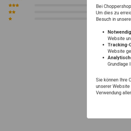
0
Bei Choppershop 
Um dies zu errei
0
Besuch in unser
0
Notwendig
Website une
Tracking-
Website gen
Analytisc
Grundlage 
Sie können Ihre 
unserer Website ä
Verwendung aller