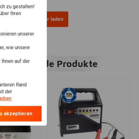
ch zu gestalten!
über Ihren
Mehr laden
onieren unserer
r, wie unsere
Ihnen auf der
Ergänzende Produkte
unteren Rand
it der
ieben
.
s akzeptieren