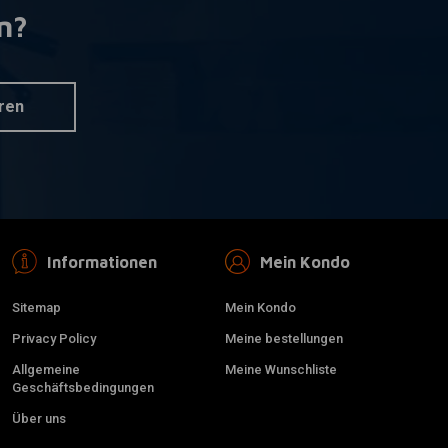
n?
WESTCO
nkorb hinzufügen
Zum Warenkorb hinzufügen
-Batterie 12 V,
120CCA AGM Batterie 12V,
rsell
8AMP, Universal
€151,55
ren
Informationen
Mein Kondo
Sitemap
Mein Kondo
Privacy Policy
Meine bestellungen
Allgemeine
Meine Wunschliste
Geschäftsbedingungen
Über uns