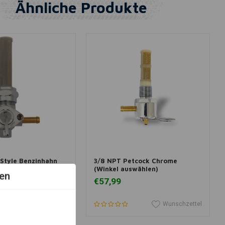
Ähnliche Produkte
View more
View more
Style Benzinhahn
3/8 NPT Petcock Chrome
nkel auswählen)
(Winkel auswählen)
en
€57,99
Wunschzettel
Wunschzettel