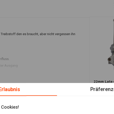
reibstoff den es braucht, aber nicht vergessen ihn
hfluss.
eter Ausgang
22mm Late-
Chrome( Wi
Erlaubnis
Präferenz
€25,53
 Cookies!
Fügen Sie Ihre Bewertung hinzu