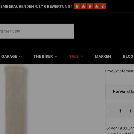
TEMBERAUBENDEN 9,1/10 BEWERTUNG!
tyle Benzinhahn Hochglanz Schwarz (Winkel auswählen)
chwarz (Winkel auswählen)
€36,48
E GARAGE
THE BIKER
SALE
MARKEN
BLOG
✔ Sofort verfüg
Produktinformat
Forward fa
Vor 19:00 Uhr
kostenloser 