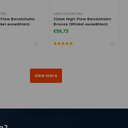
TIES
DRAG SPECIALTIES
nkorb hinzufügen
Zusatzinformation
-Flow Benzinhahn
22mm High-Flow Benzinhahn
kel auswählen)
Bronze (Winkel auswählen)
€59,73
view more
n?