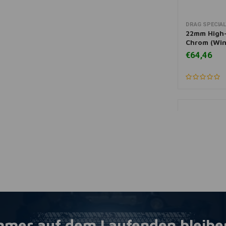
DRAG SPECIAL
Zum Ware
22mm High
Chrom (Win
€64,46
mmer auf dem Laufenden bleibe