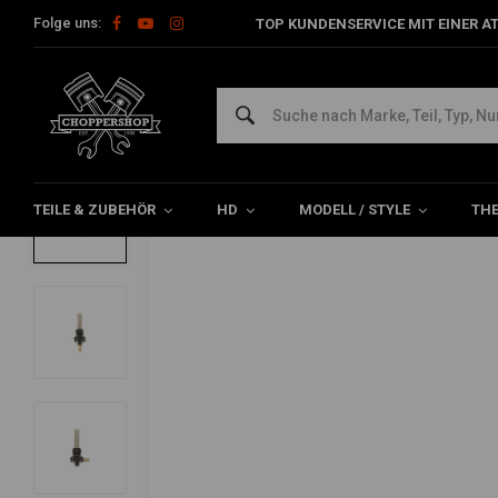
Folge uns:
TOP KUNDENSERVICE MIT EINER A
Home
HD
Tanks & Zubehör
Tank - Zubehör
22mm Late-S
22mm Late-Style Benzinhahn Hochglanz S
0/5 (0 reviews)
TEILE & ZUBEHÖR
HD
MODELL / STYLE
TH