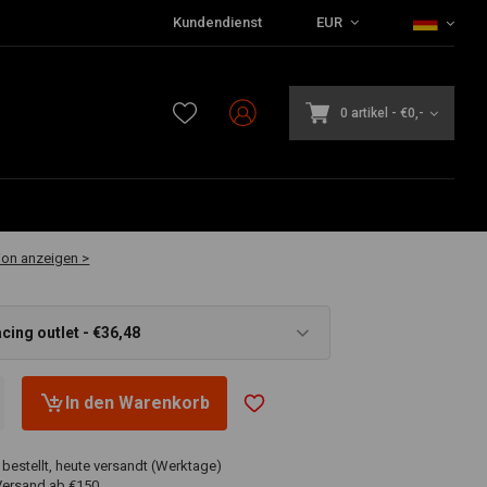
Kundendienst
EUR
0 artikel
-
€0,-
bar
ion anzeigen >
cing outlet - €36,48
In den Warenkorb
 bestellt, heute versandt (Werktage)
Versand ab €150