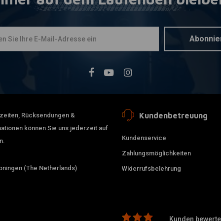
22mm Late-
Zum Ware
Chrome( Wi
€25,53
Abonnie
Kundenbetreuung
erzeiten, Rücksendungen &
ationen können Sie uns jederzeit auf
Kundenservice
n.
Zahlungsmöglichkeiten
ningen (The Netherlands)
Widerrufsbelehrung
Kunden bewerten