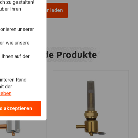
ch zu gestalten!
über Ihren
Mehr laden
onieren unserer
r, wie unsere
Ergänzende Produkte
Ihnen auf der
unteren Rand
it der
ieben
.
s akzeptieren