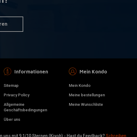
Style Benzinhahn
nkorb hinzufügen
nkel auswählen)
ren
Informationen
Mein Kondo
Sitemap
Mein Kondo
Privacy Policy
Meine bestellungen
Allgemeine
Meine Wunschliste
Geschäftsbedingungen
Über uns
 uns mit 9,1/10 Sternen (Kiyoh) - Hast du Feedback?
Schreiben