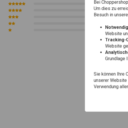
Bei Choppershop 
0
Um dies zu errei
0
Besuch in unser
0
0
Notwendig
0
Website une
Tracking-
Website gen
Analytisc
Grundlage 
Sie können Ihre 
unserer Website ä
Verwendung aller