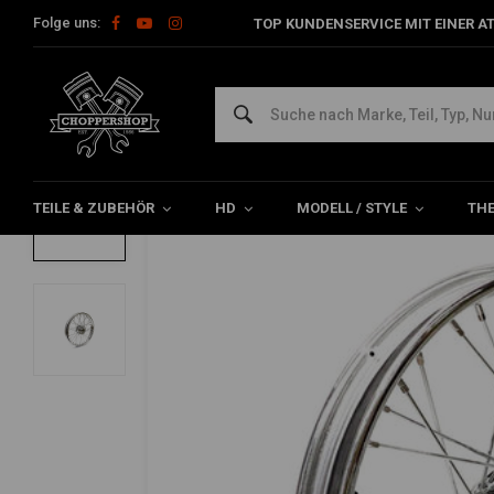
Folge uns:
TOP KUNDENSERVICE MIT EINER A
Home
HD
Rahmen & Zubehör für Harley
Felgen Harley
V
2.50 x 19 Vorderrad 40 Speichen verchro
0/5 (0 reviews)
TEILE & ZUBEHÖR
HD
MODELL / STYLE
TH