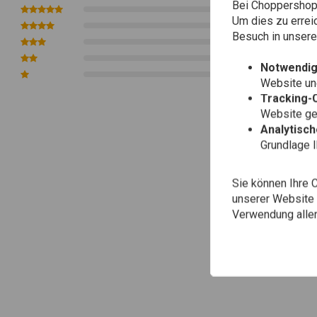
Bei Choppershop 
0
Das jeweilige Rad passt auf: 2.50 x 19 Vorderrad 40 Speichen ver
Um dies zu errei
0
Besuch in unser
0
0
Notwendig
0
Website une
Tracking-
Website gen
Analytisc
Grundlage 
Sie können Ihre 
unserer Website ä
Verwendung aller