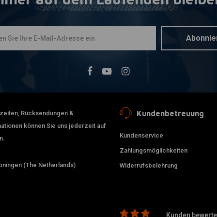
3.00 x 16 (
Zum Ware
verchromt 
FLHR, FLTR
€529,99
Abonnie
Kundenbetreuung
erzeiten, Rücksendungen &
ationen können Sie uns jederzeit auf
Kundenservice
n.
Zahlungsmöglichkeiten
ningen (The Netherlands)
Widerrufsbelehrung
2.50 x 19 (
Zusa
verchromt 
Kunden bewerten
ABS)(NU)