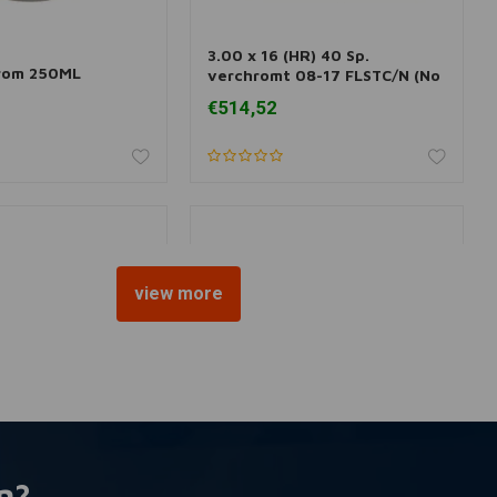
3.00 x 16 (HR) 40 Sp.
nkorb hinzufügen
Zum Warenkorb hinzufügen
rom 250ML
verchromt 08-17 FLSTC/N (No
ABS)
€514,52
view more
n?