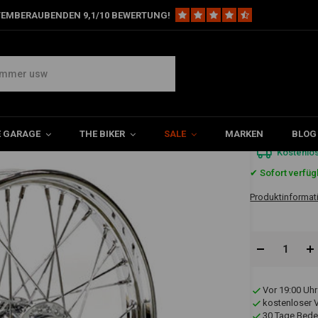
TEMBERAUBENDEN 9,1/10 BEWERTUNG!
orderräder
2.50 x 19 Vorderrad 40 Speichen verchromt 08-10 XL (ABS)
mt 08-10 XL (ABS)(NU)
€528,9
E GARAGE
THE BIKER
SALE
MARKEN
BLOG
Kostenlo
✔ Sofort verfüg
Produktinformat
Vor 19:00 Uhr
kostenloser 
30 Tage Bede