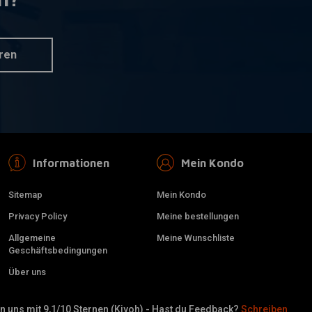
VR) 40 Sp.
3.00 x 16 (VR) 40 Sp.
nkorb hinzufügen
Zusatzinformation
08-17 FLT, FLHT,
verchromt 08-17 FLT, FLHT,
, FLHX (ABS)
FLHR, FLTR, FLHX (No ABS)
€526,69
ren
Informationen
Mein Kondo
Sitemap
Mein Kondo
Privacy Policy
Meine bestellungen
Allgemeine
Meine Wunschliste
Geschäftsbedingungen
Über uns
VR) 40 Sp.
tzinformation
08-17 FXD (no
 uns mit 9,1/10 Sternen (Kiyoh) - Hast du Feedback?
Schreiben