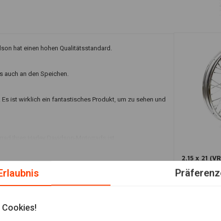
dson hat einen hohen Qualitätsstandard.
s auch an den Speichen.
Es ist wirklich ein fantastisches Produkt, um zu sehen und
rrad Ihres Harley Davidson-Motorrads ist.
In den
2.15 x 21 (V
icher, dass dies in den Informationen angegeben ist.
04-05 FXD/
Erlaubnis
Präferenz
€541,38
on Rotoren und Kettenrädern im OEM-Stil ausgelegt. Das
!
 Cookies!
Fügen Sie Ihre Bewertung hinzu