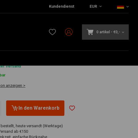
Kundendienst
EUR
(NU)
0 artikel
-
€0,-
8
ser Versand
bar
ion anzeigen >
In den Warenkorb
 bestellt, heute versandt (Werktage)
Versand ab €150
nkzeit, einfache Rückgabe