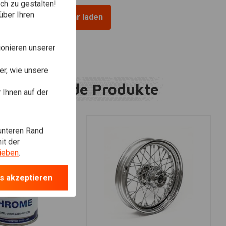
ch zu gestalten!
über Ihren
Mehr laden
onieren unserer
r, wie unsere
Ergänzende Produkte
Ihnen auf der
unteren Rand
it der
ieben
.
s akzeptieren