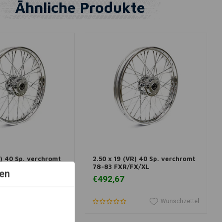
Ähnliche Produkte
 Warenkorb legen
In den Warenkorb legen
R) 40 Sp. verchromt
2.50 x 19 (VR) 40 Sp. verchromt
B/C/L(NU)
78-83 FXR/FX/XL
en
€492,67
Wunschzettel
Wunschzettel