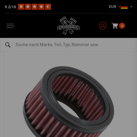
EUR
9.2/10
Home
HD
Einlass & Luftfilter
4 "runder Luftfilter Universal E-3120
K&N
-
bekijk alles van K&N
0
4 "runder Luftfilter Universal E-3120
0/5 (0 reviews)