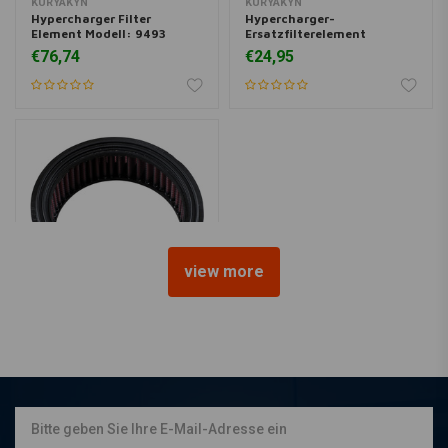
KÜRYAKYN
KÜRYAKYN
Hypercharger Filter
Hypercharger-
Element Modell: 9493
Ersatzfilterelement
€76,74
€24,95
view more
K&N
Luftfilter E-3200
€66,24