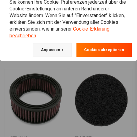
Sie können Ihre Cookie-Präferenzen jederzeit über die
Butterfly Carb
€34,94
€66,24
Cookie-Einstellungen am unteren Rand unserer
Website ändern. Wenn Sie auf "Einverstanden" klicken,
erklären Sie sich mit der Verwendung aller Cookies
einverstanden, wie in unserer
Cookie-Erklärung
beschrieben
.
Mehr laden
Anpassen
Cookies akzeptieren