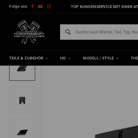
Folge uns:
TOP KUNDENSERVICE MIT EINER A
Home
Teile & Zubehör
Sattel- & Werkzeugtaschen
Sattel-
KILLER CUSTOM
5" Stretch Down Extended Satteltaschen
0/5 (0 reviews)
TEILE & ZUBEHÖR
HD
MODELL / STYLE
TH