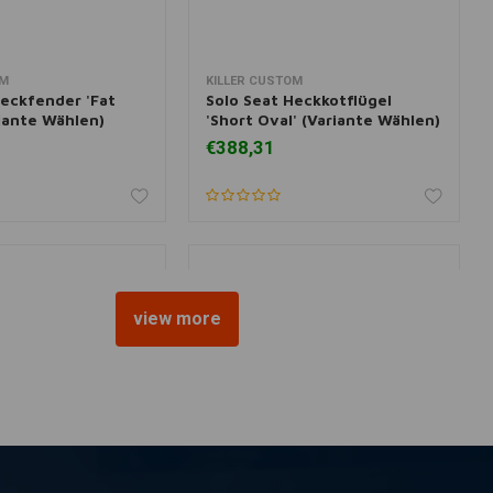
OM
KILLER CUSTOM
nkorb hinzufügen
Zum Warenkorb hinzufügen
Heckfender 'Fat
Solo Seat Heckkotflügel
riante Wählen)
'Short Oval' (Variante Wählen)
€388,31
view more