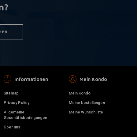
n?
OM
KILLER CUSTOM
nkorb hinzufügen
Zum Warenkorb hinzufügen
 Down Extended
4" Stretch Down Extended
hen
Satteltaschen
€583,68
ren
Informationen
Mein Kondo
Sitemap
Mein Kondo
Privacy Policy
Meine bestellungen
Allgemeine
Meine Wunschliste
Geschäftsbedingungen
Über uns