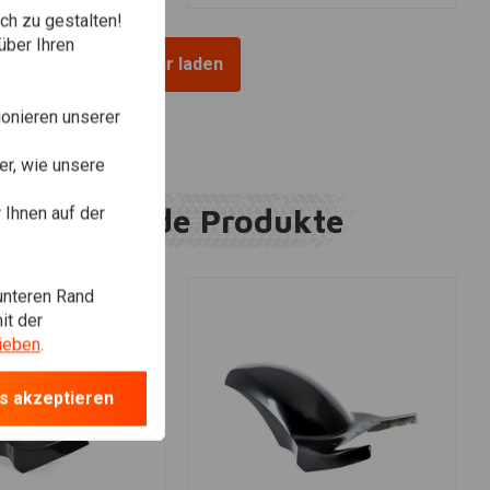
ch zu gestalten!
über Ihren
Mehr laden
onieren unserer
r, wie unsere
Ergänzende Produkte
Ihnen auf der
unteren Rand
it der
ieben
.
s akzeptieren