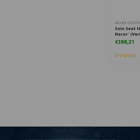
KILLER CUST
Zum Ware
Solo Seat 
Racer' (Va
€388,31