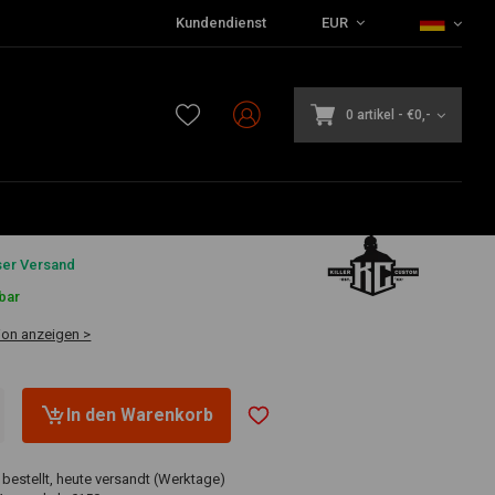
Kundendienst
EUR
0 artikel
-
€0,-
8
ser Versand
bar
ion anzeigen >
In den Warenkorb
 bestellt, heute versandt (Werktage)