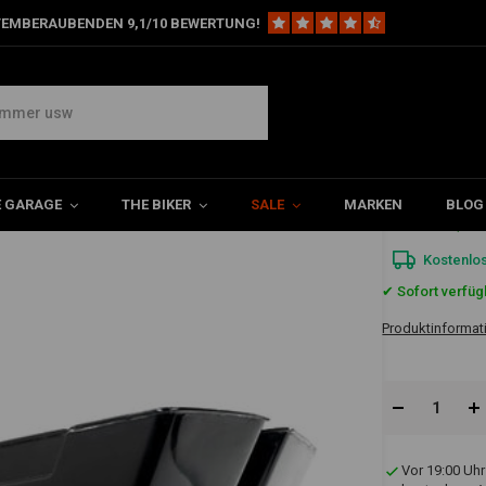
TEMBERAUBENDEN 9,1/10 BEWERTUNG!
 & Werkzeugtaschen
5" Stretch Down Extended Satteltaschen
E GARAGE
THE BIKER
SALE
MARKEN
BLOG
€583,6
Kostenlo
✔ Sofort verfüg
Produktinformat
Vor 19:00 Uhr