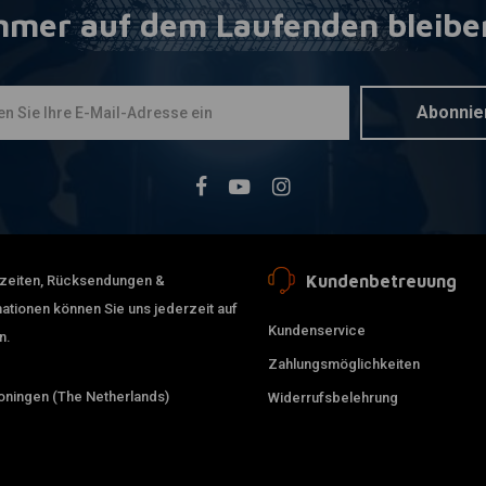
mmer auf dem Laufenden bleibe
KILLER CUST
Zum Ware
5" Stretch
Satteltasc
€583,68
Abonnie
Kundenbetreuung
erzeiten, Rücksendungen &
ationen können Sie uns jederzeit auf
Kundenservice
n.
Zahlungsmöglichkeiten
ningen (The Netherlands)
Widerrufsbelehrung