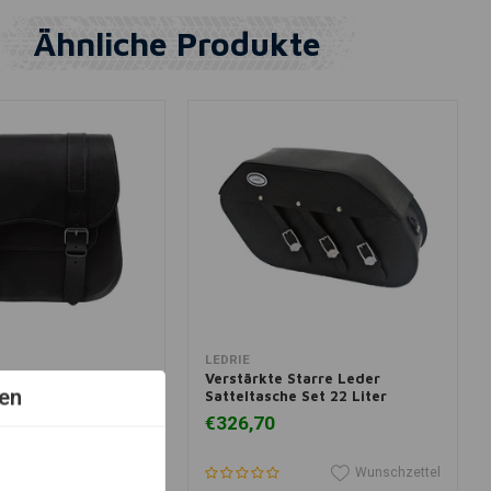
Ähnliche Produkte
 Warenkorb legen
In den Warenkorb legen
LEDRIE
tasche 18 Liter –
Verstärkte Starre Leder
en
Satteltasche Set 22 Liter
€326,70
Wunschzettel
Wunschzettel