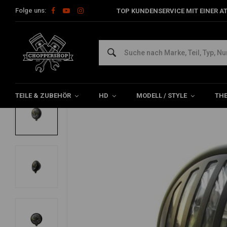
Folge uns:
TOP KUNDENSERVICE MIT EINER A
Home
Teile & Zubehör
Erleichterung
Frontscheinwerfer
5,75 "Grill Scheinwerfer unten schwarz
5/5 (1 reviews)
TEILE & ZUBEHÖR
HD
MODELL / STYLE
TH