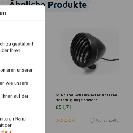
Ähnliche Produkte
en
ch zu gestalten!
über Ihren
onieren unserer
r, wie unsere
 Warenkorb legen
In den Warenkorb legen
er Scheinwerfer
6" Prison Scheinwerfer unteren
Ihnen auf der
Gelb
Befestigung Schwarz
€51,71
unteren Rand
Wunschzettel
Wunschzettel
it der
ieben
.