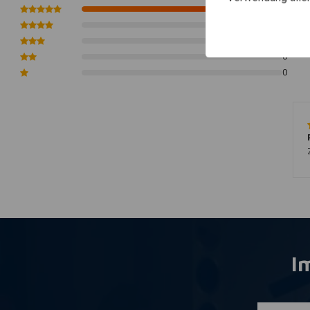
Funktion 1: Abblendlicht
1
Funktion 2: Fernlicht
0
Maße entnehmen Sie bitte unseren Fotos
0
Dieser Scheinwerfer ist nicht E-geprüft oder DOT-geprüft
0
0
I