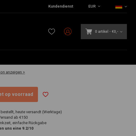
Kundendienst
EUR
0 artikel
-
€0,-
€64,95
20-30 Arbeitstagen
ion anzeigen >
niet op voorraad
 bestellt, heute versandt (Werktage)
Versand ab €150
nkzeit, einfache Rückgabe
n uns eine 9.2/10