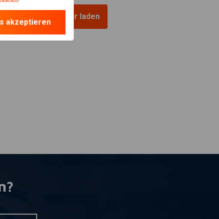
Mehr laden
s akzeptieren
n?