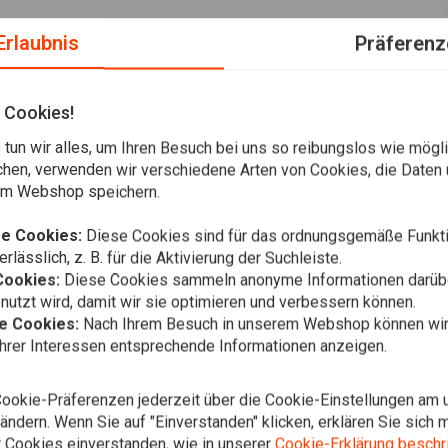
Erlaubnis
Präferenz
r Chopper! Ein Licht, das nicht zu tief ist!
 Cookies!
er Unterseite geliefert.
tun wir alles, um Ihren Besuch bei uns so reibungslos wie mögli
chen, verwenden wir verschiedene Arten von Cookies, die Daten 
om-Bike, Harley Davidson, Streetfighter, Trike, Chopper usw.
em Webshop speichern.
 Das blaue Licht ist etwas nicht in der Mitte. Siehe
e Cookies:
Diese Cookies sind für das ordnungsgemäße Funkti
rlässlich, z. B. für die Aktivierung der Suchleiste.
Cookies:
Diese Cookies sammeln anonyme Informationen darübe
utzt wird, damit wir sie optimieren und verbessern können.
In den
4.75" Chopp
he Cookies:
Nach Ihrem Besuch in unserem Webshop können wir 
Schwarz & 
Ihrer Interessen entsprechende Informationen anzeigen.
€53,95
Cookie-Präferenzen jederzeit über die Cookie-Einstellungen am 
ndern. Wenn Sie auf "Einverstanden" klicken, erklären Sie sich m
Fügen Sie Ihre Bewertung hinzu
 Cookies einverstanden, wie in unserer
Cookie-Erklärung beschr