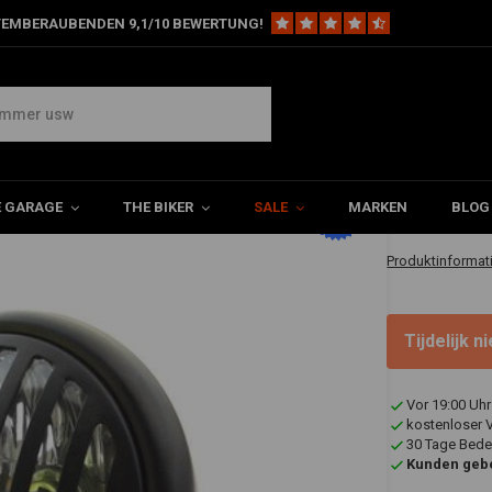
TEMBERAUBENDEN 9,1/10 BEWERTUNG!
5,75 "Grill Scheinwerfer unten schwarz
€54,95
E GARAGE
THE BIKER
SALE
MARKEN
BLOG
✔ Versanden in 
Produktinformat
Tijdelijk 
Vor 19:00 Uhr
kostenloser 
30 Tage Bede
Kunden gebe