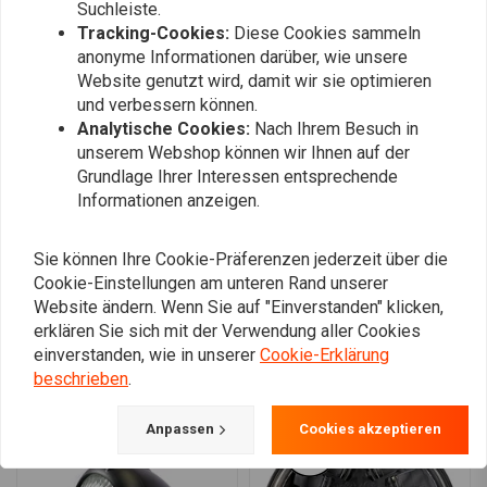
Suchleiste.
Tracking-Cookies:
Diese Cookies sammeln
anonyme Informationen darüber, wie unsere
John B.
Jan V.
Website genutzt wird, damit wir sie optimieren
Mooie koplamp, strak design en perfecte
The frame is 
und verbessern können.
maat voor m’n Suzuki caferacer!
good!
Analytische Cookies:
Nach Ihrem Besuch in
unserem Webshop können wir Ihnen auf der
Grundlage Ihrer Interessen entsprechende
Informationen anzeigen.
Sie können Ihre Cookie-Präferenzen jederzeit über die
Fügen Sie Ihre Bewertung hinzu
Cookie-Einstellungen am unteren Rand unserer
Website ändern. Wenn Sie auf "Einverstanden" klicken,
erklären Sie sich mit der Verwendung aller Cookies
einverstanden, wie in unserer
Cookie-Erklärung
Ähnliche Produkte
beschrieben
.
Anpassen
Cookies akzeptieren