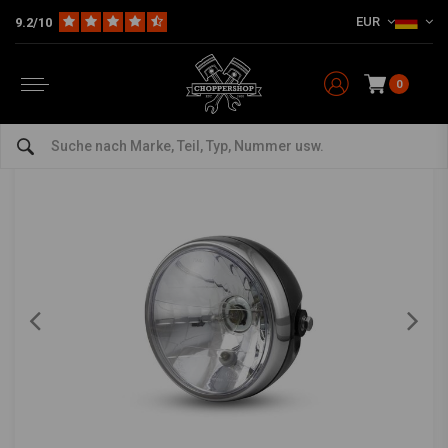
EUR
9.2/10
Home
Teile & Zubehör
Erleichterung
Frontscheinwerfer
6,75 "Black / Chrome Classic Scheinwerfer
6,75 "Black / Chrome Classic Scheinwerfer
0
4.5/5 (6 reviews)