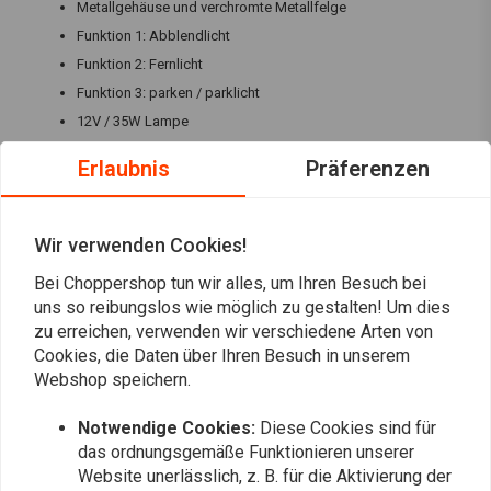
Metallgehäuse und verchromte Metallfelge
Funktion 1: Abblendlicht
Funktion 2: Fernlicht
Funktion 3: parken / parklicht
12V / 35W Lampe
E-Kennzeichnung für den europäischen Gebrauch
Erlaubnis
Präferenzen
Kabelbezeichnung: blau = Fernlicht / weiß = Abblendlicht /
braun = Parker / Standlicht / grün = Erde
Die Abmessungen entnehmen Sie bitte den Fotos
Wir verwenden Cookies!
Bewertungen
Bei Choppershop tun wir alles, um Ihren Besuch bei
uns so reibungslos wie möglich zu gestalten! Um dies
4,5
zu erreichen, verwenden wir verschiedene Arten von
(6 reviews)
Cookies, die Daten über Ihren Besuch in unserem
3
Webshop speichern.
3
Notwendige Cookies:
Diese Cookies sind für
0
das ordnungsgemäße Funktionieren unserer
0
Website unerlässlich, z. B. für die Aktivierung der
0