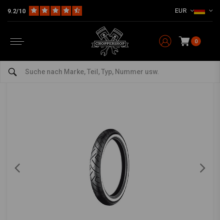
EUR
9.2/10
Home
The Garage
Reifen
21 Inch
777 Reife Vorne 120/70-21 (68V) WW TL RF
SHINKO
-
bekijk alles van Shinko
0
777 Reife Vorne 120/70-21 (68V) WW TL RF
5/5 (1 reviews)