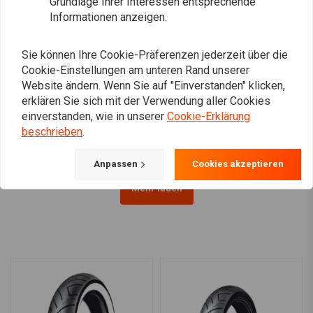
Grundlage Ihrer Interessen entsprechende
Informationen anzeigen.
Sie können Ihre Cookie-Präferenzen jederzeit über die
Cookie-Einstellungen am unteren Rand unserer
SHINKO
AVON
Website ändern. Wenn Sie auf "Einverstanden" klicken,
E270 Reife Vorne 3.00-21
Cobra Chrome Reifen -
erklären Sie sich mit der Verwendung aller Cookies
(57S) TT RF
Front WW 120 / 70-21
einverstanden, wie in unserer
Cookie-Erklärung
€110,88
€365,36
beschrieben
.
Anpassen
Cookies akzeptieren
Mehr laden