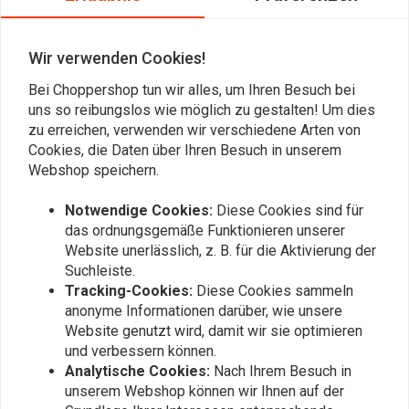
Martin
Martin
Sehr guter Reifen, lässt sich gut fahren und
Sehr guter Re
Wir verwenden Cookies!
hat den nötigen Grip.
hat den nötig
Bei Choppershop tun wir alles, um Ihren Besuch bei
uns so reibungslos wie möglich zu gestalten! Um dies
zu erreichen, verwenden wir verschiedene Arten von
Cookies, die Daten über Ihren Besuch in unserem
Webshop speichern.
Fügen Sie Ihre Bewertung hinzu
Notwendige Cookies:
Diese Cookies sind für
das ordnungsgemäße Funktionieren unserer
Website unerlässlich, z. B. für die Aktivierung der
Ähnliche Produkte
Suchleiste.
Tracking-Cookies:
Diese Cookies sammeln
anonyme Informationen darüber, wie unsere
Website genutzt wird, damit wir sie optimieren
und verbessern können.
Analytische Cookies:
Nach Ihrem Besuch in
unserem Webshop können wir Ihnen auf der