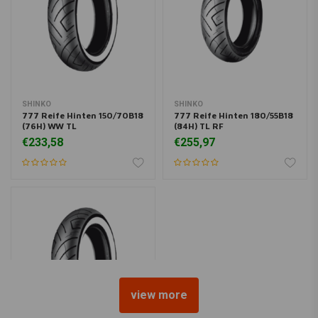
SHINKO
SHINKO
777 Reife Hinten 150/70B18
777 Reife Hinten 180/55B18
(76H) WW TL
(84H) TL RF
€233,58
€255,97
view more