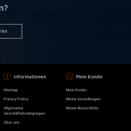
n?
ALL BALLS
nkorb hinzufügen
Zum Warenkorb hinzufügen
enoid Rebuild Kit
Starter Solenoid Rebuild Kit
17 Dyna / 07-17
Harley 89-06 Big Twin ohne
7-16 Touring
06 Dyna
€31,45
ren
Informationen
Mein Kondo
Sitemap
Mein Kondo
Privacy Policy
Meine bestellungen
Allgemeine
Meine Wunschliste
Geschäftsbedingungen
Über uns