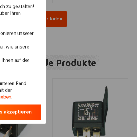
ch zu gestalten!
über Ihren
Mehr laden
onieren unserer
r, wie unsere
Ihnen auf der
Ergänzende Produkte
unteren Rand
it der
ieben
.
s akzeptieren