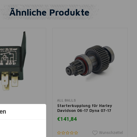
Ähnliche Produkte
 Warenkorb legen
In den Warenkorb legen
ALL BALLS
is für Harley Davidon
Starterkupplung für Harley
en
Davidson 06-17 Dyna 07-17
Softail 07-16 Touring (NU)
€141,84
Wunschzettel
Wunschzettel