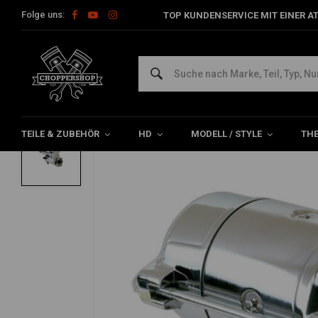
Folge uns:
TOP KUNDENSERVICE MIT EINER A
Home
HD
Harley Wartung
Anlasser & Teile für Harley
An
ALL BALLS
Anlasser mit hohem Drehmoment 1.4KW 
0/5 (0 reviews)
TEILE & ZUBEHÖR
HD
MODELL / STYLE
TH