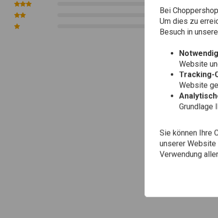
0
Bei Choppershop 
0
Um dies zu errei
0
Besuch in unser
Notwendig
Website une
Tracking-
Website gen
Analytisc
Grundlage 
Sie können Ihre 
unserer Website ä
Verwendung aller