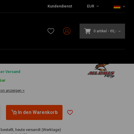
Kundendienst
EUR
0 artikel
-
€0,-
3
ser Versand
bar
ion anzeigen >
In den Warenkorb
 bestellt, heute versandt (Werktage)