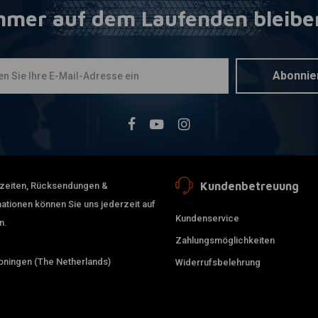
mmer auf dem Laufenden bleibe
ALL BALLS
Zum Ware
Starter Sol
Harley 06-
Softail / 0
€40,04
Abonnie
Kundenbetreuung
erzeiten, Rücksendungen &
ationen können Sie uns jederzeit auf
Kundenservice
n.
Zahlungsmöglichkeiten
ningen (The Netherlands)
Widerrufsbelehrung