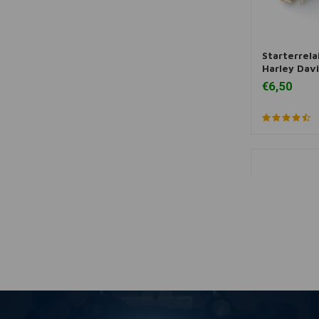
Starterrela
Zum Ware
Harley Dav
€6,50