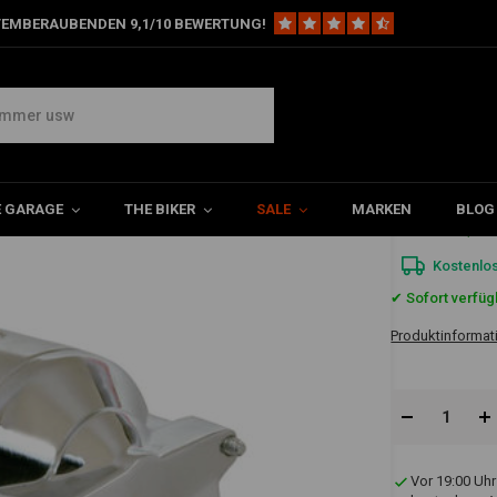
TEMBERAUBENDEN 9,1/10 BEWERTUNG!
lasser mit hohem Drehmoment 1.4KW - Chrom
- Chrom
E GARAGE
THE BIKER
SALE
MARKEN
BLOG
€501,4
Kostenlo
✔ Sofort verfüg
Produktinformat
Vor 19:00 Uhr