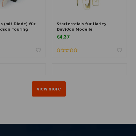
is (mit Diode) für
Starterrelais für Harley
nkorb hinzufügen
Zum Warenkorb hinzufügen
idson Touring
Davidon Modelle
€4,37
view more