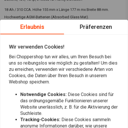
18 Ah / 310 CCA. Höhe 155 mm x Länge 177 m mx Breite 88 mm.
Hochwertige AGM-Batterien (Absorbed Glass Mat).
Erlaubnis
Präferenzen
Wartungsfrei. Keine Flüssigkeit.
Vibrations- und hitzebeständig und sehr geringe Selbstentladung.
Übertrifft praktisch alle herkömmlichen Blei-Säure- und Gel-Batterien mit
Wir verwenden Cookies!
identischen Abmessungen.
Bei Choppershop tun wir alles, um Ihren Besuch bei
Lesen Sie mehr
uns so reibungslos wie möglich zu gestalten! Um dies
Passend für:> 97-20 Softail; 97-17 (NU) Dyna; 97-03 (NU) XL; 07-17 (NU)
zu erreichen, verwenden wir verschiedene Arten von
V-Rod (außer 2007 VRSCR); Buell S1, S3, ST, M2, X1
Bewertungen
Cookies, die Daten über Ihren Besuch in unserem
Webshop speichern.
0
(0 reviews)
Notwendige Cookies:
Diese Cookies sind für
0
das ordnungsgemäße Funktionieren unserer
0
Website unerlässlich, z. B. für die Aktivierung der
Suchleiste.
0
Tracking-Cookies:
Diese Cookies sammeln
0
anonyme Informationen darüber, wie unsere
0