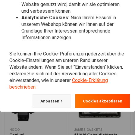
Website genutzt wird, damit wir sie optimieren
und verbessern können.
Analytische Cookies:
Nach Ihrem Besuch in
Fügen Sie Ihre Bewertung hinzu
unserem Webshop können wir Ihnen auf der
Grundlage Ihrer Interessen entsprechende
Informationen anzeigen.
Ähnliche Produkte
Sie können Ihre Cookie-Präferenzen jederzeit über die
Cookie-Einstellungen am unteren Rand unserer
Website ändern. Wenn Sie auf "Einverstanden" klicken,
erklären Sie sich mit der Verwendung aller Cookies
einverstanden, wie in unserer
Cookie-Erklärung
beschrieben
.
Anpassen
Cookies akzeptieren
NOCO
JAMES GASKETS
Genius1
41 MM Gabeldichtsatz -