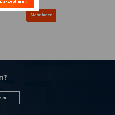
s akzeptieren
Mehr laden
n?
ren