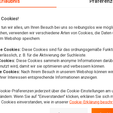
Erlaubnis
Präferenz
 Cookies!
tun wir alles, um Ihren Besuch bei uns so reibungslos wie mögli
 Look | Poliert
chen, verwenden wir verschiedene Arten von Cookies, die Daten 
em Webshop speichern.
n Top Fuel Riemenantrieb Look. Dieser Antrieb ist im Grunde
utale Aussehen des Top Fuel Antriebs und wird komplett mit
e Cookies:
Diese Cookies sind für das ordnungsgemäße Funkti
rlässlich, z. B. für die Aktivierung der Suchleiste.
Cookies:
Diese Cookies sammeln anonyme Informationen darübe
utzt wird, damit wir sie optimieren und verbessern können.
he Cookies:
Nach Ihrem Besuch in unserem Webshop können wir 
Ihrer Interessen entsprechende Informationen anzeigen.
lung
WEST COAST
Klassisches
Cookie-Präferenzen jederzeit über die Cookie-Einstellungen am 
€32,82
ndern. Wenn Sie auf "Einverstanden" klicken, erklären Sie sich m
 Cookies einverstanden, wie in unserer
Cookie-Erklärung beschr