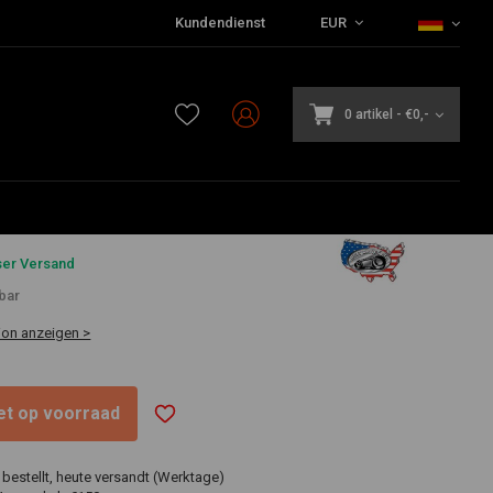
Kundendienst
EUR
k | Poliert
0 artikel
-
€0,-
,49
ser Versand
bar
ion anzeigen >
niet op voorraad
 bestellt, heute versandt (Werktage)