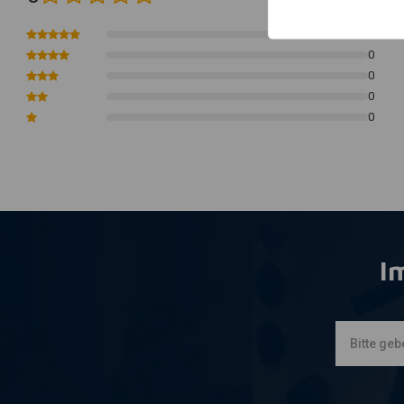
Hinweis:
Siehe 518586 für den Ersatzriemen 3 Zoll 141t. 8mm Riemen
0
0
0
0
0
I