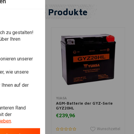
en
Ähnliche Produkte
ch zu gestalten!
über Ihren
onieren unserer
r, wie unsere
Ihnen auf der
View more
In den Warenkorb legen
 CHOPPERS
YUASA
 OG-T-Shirt
AGM-Batterie der GYZ-Serie
unteren Rand
GYZ20HL
it der
€239,96
ieben
.
Wunschzettel
Wunschzettel