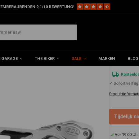
TEMBERAUBENDEN 9,1/10 BEWERTUNG!
tklassiger Kraftstoff-Look | Poliert
iemenantrieb – Erstklassiger Kraftstoff-Loo
E GARAGE
THE BIKER
SALE
MARKEN
BLOG
€3.447
Kostenlo
✔ Sofort verfüg
Produktinformat
Tijdelijk 
Vor 19:00 Uhr