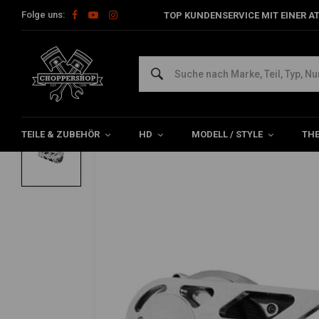
Folge uns:
TOP KUNDENSERVICE MIT EINER A
Home
3-Zoll-Außenbordmotor Super Street Mit Riemenantrieb – Ers
BELT DRIVES LIMITED
3-Zoll-Außenbordmotor Super Street Mit R
0/5 (0 reviews)
TEILE & ZUBEHÖR
HD
MODELL / STYLE
TH