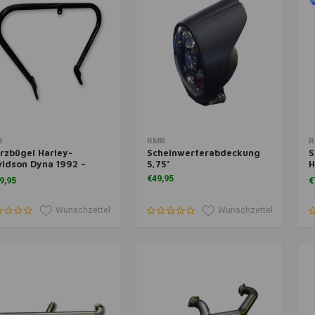
m Warenkorb hinzufügen
Zum Warenkorb hinzufügen
Z
R
RMR
R
rzbügel Harley-
Scheinwerferabdeckung
S
idson Dyna 1992 –
5,75"
H
ute
h
€49,95
9,95
€
Wunschzettel
Wunschzettel