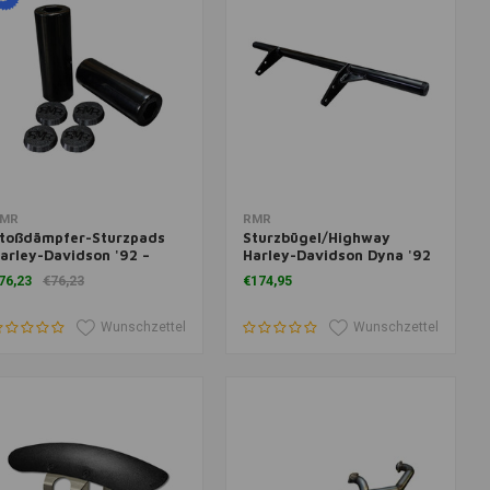
um Warenkorb hinzufügen
Zum Warenkorb hinzufügen
MR
RMR
toßdämpfer-Sturzpads
Sturzbügel/Highway
arley-Davidson '92 –
Harley-Davidson Dyna '92
eute
– Present
76,23
€76,23
€174,95
Wunschzettel
Wunschzettel