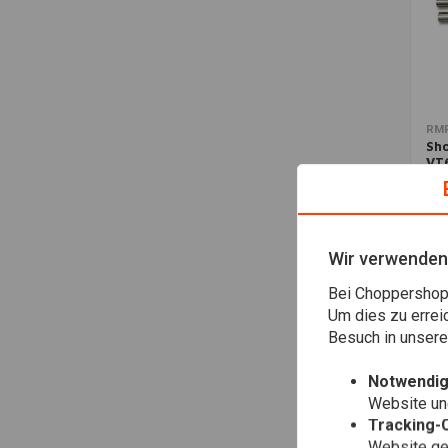
RM
Sh
VT
€54
Wir verwenden
Bei Choppershop 
Um dies zu errei
Besuch in unser
Notwendig
Website une
Tracking-
Website gen