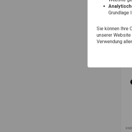
Analytisc
Grundlage 
Zu
RM
Hy
Uni
Sie können Ihre 
57
€62
unserer Website ä
Verwendung aller
Zu
RM