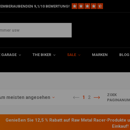
TEMBERAUBENDEN 9,1/10 BEWERTUNG!
k
von Raw Metal Racers! Aktion
E GARAGE
THE BIKER
SALE
MARKEN
BLOG
ZOEK
Am meisten angesehen
1
2
PAGINANUM
Genießen Sie 12,5 % Rabatt auf Raw Metal Racer-Produkte 
Einkauf!