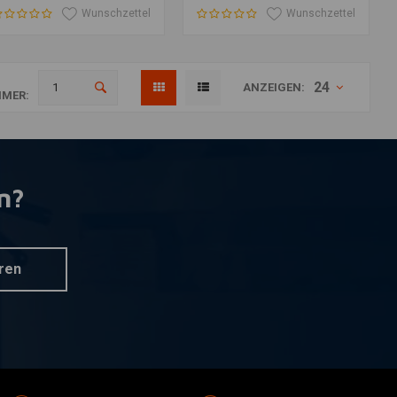
Wunschzettel
Wunschzettel
24
ANZEIGEN:
MER:
n?
ren