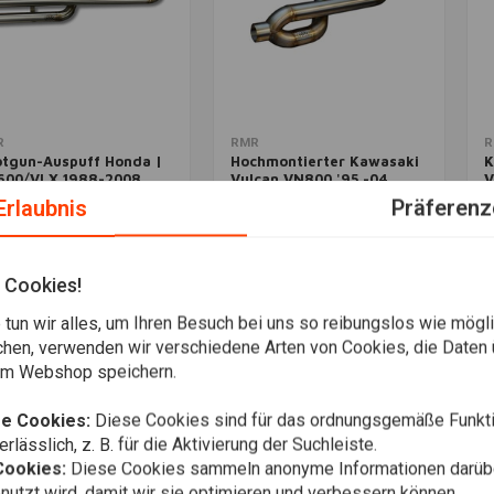
Zusatzinformation
Zum Warenkorb hinzufügen
Z
R
RMR
R
otgun-Auspuff Honda |
Hochmontierter Kawasaki
K
600/VLX 1988-2008
Vulcan VN800 '95 -04
V
Auspuff
2
9,95
Erlaubnis
Präferenz
€669,95
€
Wunschzettel
Wunschzettel
 Cookies!
tun wir alles, um Ihren Besuch bei uns so reibungslos wie mögli
chen, verwenden wir verschiedene Arten von Cookies, die Daten 
em Webshop speichern.
e Cookies:
Diese Cookies sind für das ordnungsgemäße Funkti
rlässlich, z. B. für die Aktivierung der Suchleiste.
Cookies:
Diese Cookies sammeln anonyme Informationen darübe
utzt wird, damit wir sie optimieren und verbessern können.