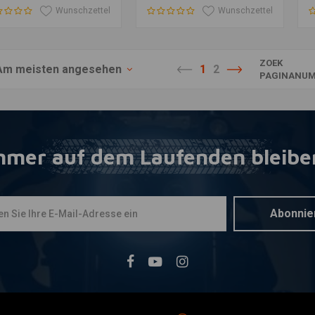
Wunschzettel
Wunschzettel
ZOEK
Am meisten angesehen
1
2
PAGINANUM
mmer auf dem Laufenden bleibe
Abonnie