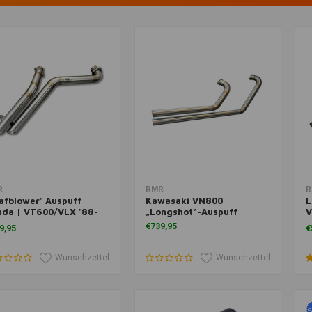
m Warenkorb hinzufügen
Zum Warenkorb hinzufügen
Z
R
RMR
R
afblower' Auspuff
Kawasaki VN800
L
nda | VT600/VLX '88-
„Longshot“-Auspuff
V
A
€739,95
9,95
€
Wunschzettel
Wunschzettel