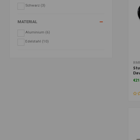
Schwarz
(3)
MATERIAL
Aluminium
(6)
Edelstahl
(10)
Zu
RM
Stu
Dav
He
€21