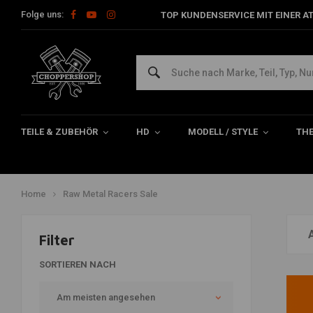
Folge uns:
TOP KUNDENSERVICE MIT EINER A
Raw Metal Racers Sale
Feiern Sie mit uns den Black Friday mit
12,5 % Rabatt + Gratisgeschen
gültig bis 2 december.
TEILE & ZUBEHÖR
HD
MODELL / STYLE
TH
Home
Raw Metal Racers Sale
Filter
SORTIEREN NACH
Am meisten angesehen