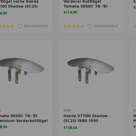
flügel vorne Honda
Vorderer Kotflügel
S
100 Shadow (SC23)
Yamaha SR500 '78-'81
€
86-1995
€114,95
4,95
Wunschzettel
Wunschzettel
m Warenkorb hinzufügen
Zum Warenkorb hinzufügen
Z
R
RMR
R
aha SR500 '78-'81
Honda VT1100 Shadow
H
minium-Vorderkotflügel
(SC23) 1986-1995
M
Aluminium-Kotflügel vorn
8,56
€
€138,56