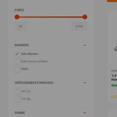
PREIS
€
0
€
750
MARKEN
Alle Marken
Belt Drives Limited
RMR
Zu
RM
'Le
Ho
GRÖSSENBESTIMMUNG
'08
€59
18"
(1)
19"
(5)
FARBE