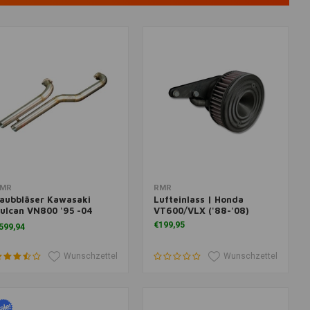
um Warenkorb hinzufügen
Zum Warenkorb hinzufügen
MR
RMR
aubbläser Kawasaki
Lufteinlass | Honda
ulcan VN800 '95 -04
VT600/VLX ('88-'08)
uspuff
€199,95
599,94
Wunschzettel
Wunschzettel