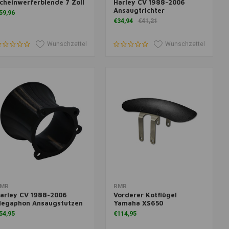
cheinwerferblende 7 Zoll
Harley CV 1988-2006
Ansaugtrichter
59,96
€34,94
€41,21
Wunschzettel
Wunschzettel
um Warenkorb hinzufügen
Zum Warenkorb hinzufügen
MR
RMR
arley CV 1988-2006
Vorderer Kotflügel
egaphon Ansaugstutzen
Yamaha XS650
54,95
€114,95