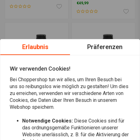
€49,99
Erlaubnis
Präferenzen
Wir verwenden Cookies!
Bei Choppershop tun wir alles, um Ihren Besuch bei
uns so reibungslos wie möglich zu gestalten! Um dies
zu erreichen, verwenden wir verschiedene Arten von
BEL-RAY
BEL-RAY
Sportübertragungsflüssigkeit
Big Twin Getriebeöl 85W-
Cookies, die Daten über Ihren Besuch in unserem
1L
140 1L
Webshop speichern.
€17,55
€14,96
Notwendige Cookies:
Diese Cookies sind für
das ordnungsgemäße Funktionieren unserer
Website unerlässlich, z. B. für die Aktivierung der