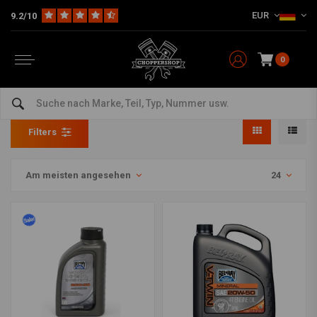
EUR
9.2/10
0
Bel-Ray
Home
Marken
Bel-Ray
Filters
Am meisten angesehen
24