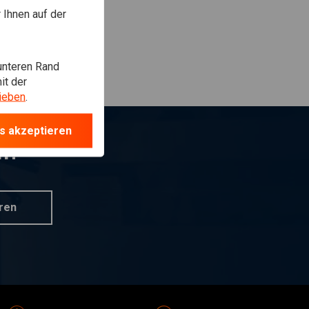
Ihnen auf der
unteren Rand
it der
ieben
.
s akzeptieren
n?
ren