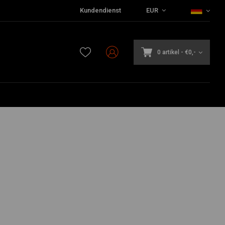
Kundendienst
EUR
0 artikel
-
€0,-