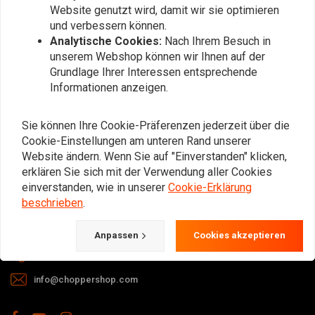
Website genutzt wird, damit wir sie optimieren
und verbessern können.
Analytische Cookies:
Nach Ihrem Besuch in
unserem Webshop können wir Ihnen auf der
Grundlage Ihrer Interessen entsprechende
Informationen anzeigen.
Bei Fragen zu Ihrer Bestellung,
Lieferzeiten, Rücksendungen &
Sie können Ihre Cookie-Präferenzen jederzeit über die
Reparaturen oder allgemeinen
Cookie-Einstellungen am unteren Rand unserer
Informationen können Sie uns
Website ändern. Wenn Sie auf "Einverstanden" klicken,
erklären Sie sich mit der Verwendung aller Cookies
jederzeit auf eine der folgenden Arten
einverstanden, wie in unserer
Cookie-Erklärung
kontaktieren.
beschrieben
.
Gotenburgweg 46a, 9723 TM Groningen (The Netherlands)
Anpassen
Cookies akzeptieren
+31 85 06 06 06 5
info@choppershop.com