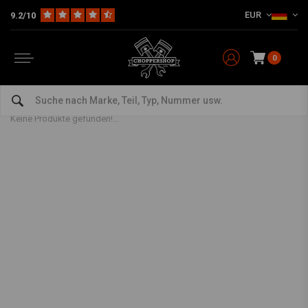
EUR
9.2/10
0
Bobber Cult
Home
Marken
Bobber Cult
Keine Produkte gefunden!...