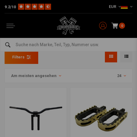
EUR
9.2/10
0
LA Choppers
Home
Marken
LA Choppers
Filters
Am meisten angesehen
24