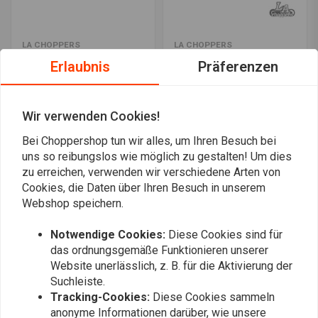
LA CHOPPERS
LA CHOPPERS
Kage Fighter-T Lenker
BMX Style Fußrasten Set
Erlaubnis
Präferenzen
12''
HD (Farbe auswählen)
€498,88
€339,04
Wir verwenden Cookies!
Bei Choppershop tun wir alles, um Ihren Besuch bei
Am meisten angesehen
24
uns so reibungslos wie möglich zu gestalten! Um dies
zu erreichen, verwenden wir verschiedene Arten von
Cookies, die Daten über Ihren Besuch in unserem
Webshop speichern.
Immer auf dem Laufenden bleiben?
Notwendige Cookies:
Diese Cookies sind für
das ordnungsgemäße Funktionieren unserer
Website unerlässlich, z. B. für die Aktivierung der
Suchleiste.
Tracking-Cookies:
Diese Cookies sammeln
anonyme Informationen darüber, wie unsere
Abonnieren