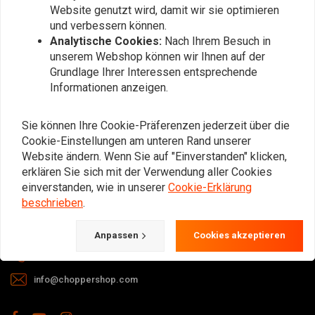
Website genutzt wird, damit wir sie optimieren
und verbessern können.
Analytische Cookies:
Nach Ihrem Besuch in
unserem Webshop können wir Ihnen auf der
Grundlage Ihrer Interessen entsprechende
Informationen anzeigen.
Bei Fragen zu Ihrer Bestellung,
Lieferzeiten, Rücksendungen &
Sie können Ihre Cookie-Präferenzen jederzeit über die
Reparaturen oder allgemeinen
Cookie-Einstellungen am unteren Rand unserer
Informationen können Sie uns
Website ändern. Wenn Sie auf "Einverstanden" klicken,
erklären Sie sich mit der Verwendung aller Cookies
jederzeit auf eine der folgenden Arten
einverstanden, wie in unserer
Cookie-Erklärung
kontaktieren.
beschrieben
.
Gotenburgweg 46a, 9723 TM Groningen (The Netherlands)
Anpassen
Cookies akzeptieren
+31 85 06 06 06 5
info@choppershop.com