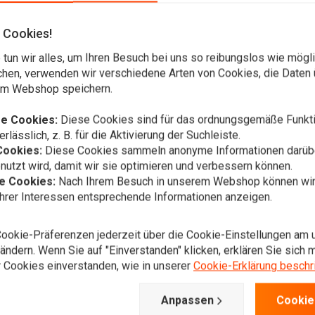
m Warenkorb hinzufügen
Zusatzinformation
CHANIX
MECHANIX
M
ct Handschuhe Schwarz
0,5 mm Handschuhe mit
A
 Cookies!
hoher
,86
€33,48
€
Fingerkuppensensibilität
€27,49
tun wir alles, um Ihren Besuch bei uns so reibungslos wie mögli
chen, verwenden wir verschiedene Arten von Cookies, die Daten 
Wunschzettel
Wunschzettel
em Webshop speichern.
e Cookies:
Diese Cookies sind für das ordnungsgemäße Funkti
rlässlich, z. B. für die Aktivierung der Suchleiste.
Cookies:
Diese Cookies sammeln anonyme Informationen darübe
utzt wird, damit wir sie optimieren und verbessern können.
he Cookies:
Nach Ihrem Besuch in unserem Webshop können wir 
Ihrer Interessen entsprechende Informationen anzeigen.
Cookie-Präferenzen jederzeit über die Cookie-Einstellungen am 
ndern. Wenn Sie auf "Einverstanden" klicken, erklären Sie sich m
 Cookies einverstanden, wie in unserer
Cookie-Erklärung beschr
m Warenkorb hinzufügen
Zusatzinformation
CHANIX
MECHANIX
M
beitshandschuhe
Spezielle 0,5 mm
A
hwarz/Weiß
Verdeckte Handschuhe mit
B
Anpassen
Cookie
hoher Geschicklichkeit
,90
€
€23,52