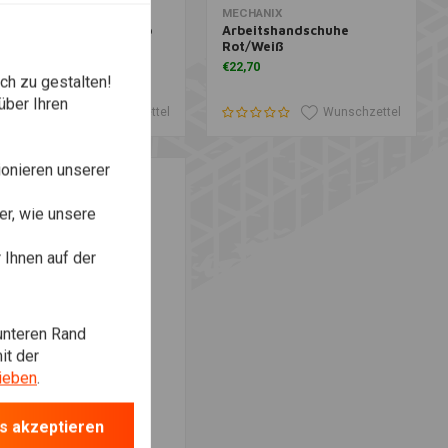
Zusatzinformation
Zusatzinformation
ECHANIX
MECHANIX
rbeitshandschuhe Gelb
Arbeitshandschuhe
Rot/Weiß
21,50
€22,70
ch zu gestalten!
über Ihren
Wunschzettel
Wunschzettel
onieren unserer
r, wie unsere
Ihnen auf der
unteren Rand
it der
ieben
.
Zusatzinformation
ECHANIX
rbeitshandschuhe
lau/Weiß
s akzeptieren
19,11