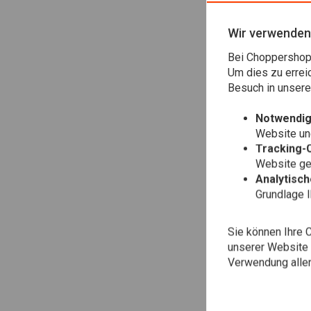
Zu
ME
Pa
Wir verwenden
€24
Bei Choppershop 
Um dies zu errei
Besuch in unser
Notwendig
Website une
Tracking-
Website gen
Analytisc
Grundlage 
Sie können Ihre 
unserer Website ä
Verwendung aller
Zu
ME
Ar
Sc
€26