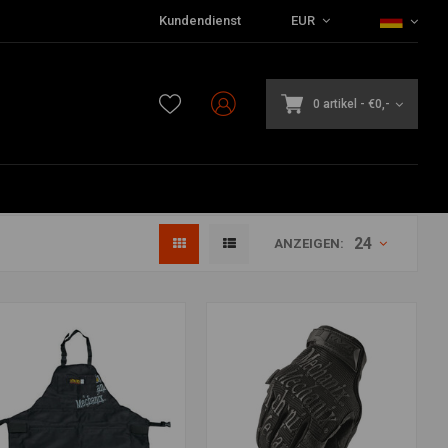
Kundendienst
EUR
0 artikel
-
€0,-
24
ANZEIGEN: