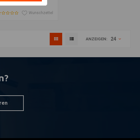
Wunschzettel
24
ANZEIGEN:
n?
ren