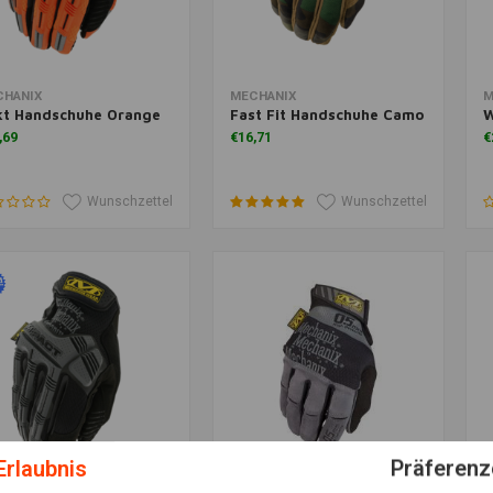
m Warenkorb hinzufügen
Zusatzinformation
Z
CHANIX
MECHANIX
M
kt Handschuhe Orange
Fast Fit Handschuhe Camo
W
,69
€16,71
€
Wunschzettel
Wunschzettel
Erlaubnis
Präferenz