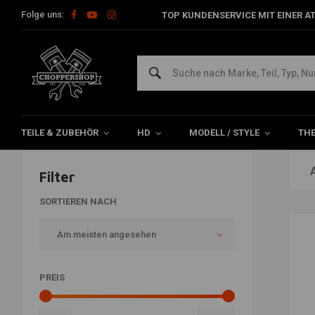
Folge uns:
TOP KUNDENSERVICE MIT EINER A
Mechanix
Home
Marken
Mechanix
TEILE & ZUBEHÖR
HD
MODELL / STYLE
TH
Filter
SORTIEREN NACH
Am meisten angesehen
PREIS