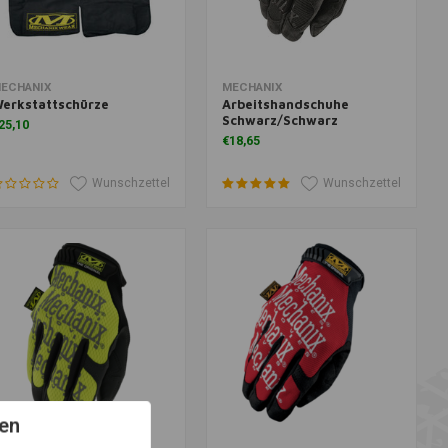
um Warenkorb hinzufügen
Zum Warenkorb hinzufügen
ECHANIX
MECHANIX
erkstattschürze
Arbeitshandschuhe
Schwarz/Schwarz
25,10
€18,65
Wunschzettel
Wunschzettel
en