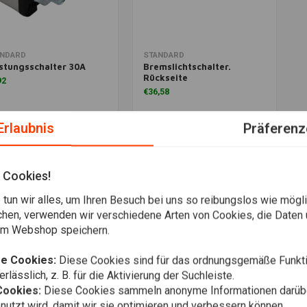
m Warenkorb hinzufügen
Zum Warenkorb hinzufügen
ANDARD
STANDARD
stungsschalter 30A
Bremslichtschalter.
Rückseite
92
€36,58
Wunschzettel
Wunschzettel
Erlaubnis
Präferenz
 Cookies!
Am meisten angesehen
tun wir alles, um Ihren Besuch bei uns so reibungslos wie mögli
chen, verwenden wir verschiedene Arten von Cookies, die Daten 
em Webshop speichern.
e Cookies:
Diese Cookies sind für das ordnungsgemäße Funkti
rlässlich, z. B. für die Aktivierung der Suchleiste.
Cookies:
Diese Cookies sammeln anonyme Informationen darübe
utzt wird, damit wir sie optimieren und verbessern können.