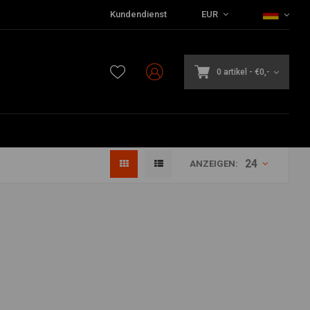
Kundendienst
EUR
0 artikel
-
€0,-
24
ANZEIGEN: