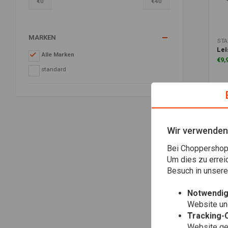
€
0
€
40
MARKEN
Zu
ST
Lei
Alle Marken
€9,
standard
Wir verwenden
Bei Choppershop 
Um dies zu errei
Besuch in unser
Notwendig
Website une
Tracking-
Website gen