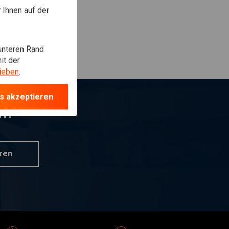
Ihnen auf der
unteren Rand
it der
ieben
.
s akzeptieren
n?
ren