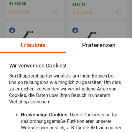
Sportster
€1.665,08
€837,32
Erlaubnis
Präferenzen
Wir verwenden Cookies!
Bei Choppershop tun wir alles, um Ihren Besuch bei
uns so reibungslos wie möglich zu gestalten! Um dies
zu erreichen, verwenden wir verschiedene Arten von
THUNDERBIKE
THUNDERBIKE
Forward Controls Drilled
Forward Controls Brass
Cookies, die Daten über Ihren Besuch in unserem
Softail 18-19
Softail 18-19
Webshop speichern.
€1.784,87
€1.784,87
Notwendige Cookies:
Diese Cookies sind für
das ordnungsgemäße Funktionieren unserer
Website unerlässlich, z. B. für die Aktivierung der