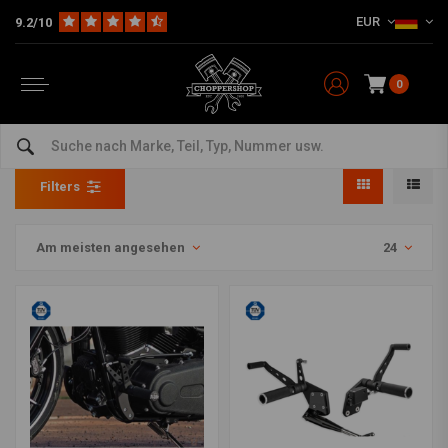
EUR
9.2/10
0
Thunderbike
Home
Marken
Thunderbike
Filters
Am meisten angesehen
24