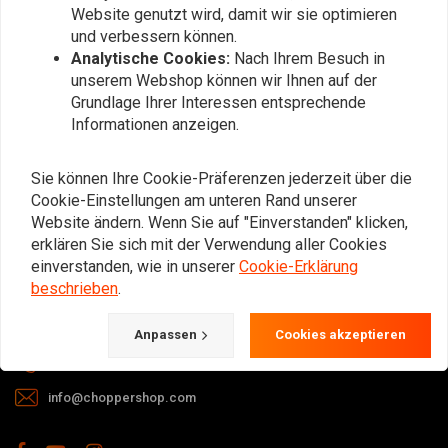
Website genutzt wird, damit wir sie optimieren
und verbessern können.
Analytische Cookies:
Nach Ihrem Besuch in
unserem Webshop können wir Ihnen auf der
Grundlage Ihrer Interessen entsprechende
Informationen anzeigen.
Bei Fragen zu Ihrer Bestellung,
Lieferzeiten, Rücksendungen &
Sie können Ihre Cookie-Präferenzen jederzeit über die
Reparaturen oder allgemeinen
Cookie-Einstellungen am unteren Rand unserer
Informationen können Sie uns
Website ändern. Wenn Sie auf "Einverstanden" klicken,
erklären Sie sich mit der Verwendung aller Cookies
jederzeit auf eine der folgenden Arten
einverstanden, wie in unserer
Cookie-Erklärung
kontaktieren.
beschrieben
.
Gotenburgweg 46a, 9723 TM Groningen (The Netherlands)
Anpassen
Cookies akzeptieren
+31 85 06 06 06 5
info@choppershop.com