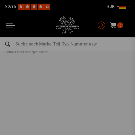
EUR
9.2/10
0
TourMax
Home
Marken
TourMax
Keine Produkte gefunden!...