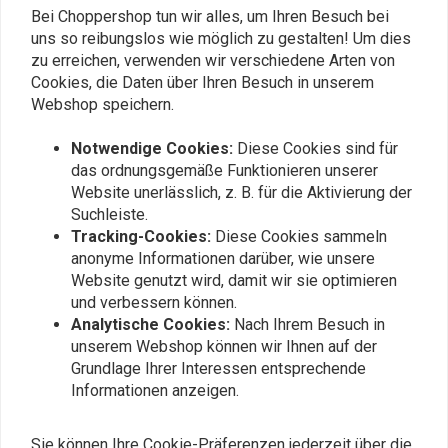
Bei Choppershop tun wir alles, um Ihren Besuch bei
Mark O.
Mark O.
uns so reibungslos wie möglich zu gestalten! Um dies
Mooi onderdeel, strak gemaakt. Overigens
Mooi onderde
zu erreichen, verwenden wir verschiedene Arten von
lijkt het op de foto dat de randen afgerond
lijkt het op 
Cookies, die Daten über Ihren Besuch in unserem
Webshop speichern.
zijn. In de praktijk is het geheel een stuk
zijn. In de pr
Read more...
Read more...
vierkanter. Kabel is wat stug waardoor
vierkanter. K
Notwendige Cookies:
Diese Cookies sind für
installatie met zorg gedaan moet worden.
installatie 
das ordnungsgemäße Funktionieren unserer
Eenmaal gemonteerd staat het wel heel
Eenmaal gemo
Website unerlässlich, z. B. für die Aktivierung der
strak.
strak.
Suchleiste.
Fügen Sie Ihre Bewertung hinzu
Tracking-Cookies:
Diese Cookies sammeln
anonyme Informationen darüber, wie unsere
Website genutzt wird, damit wir sie optimieren
und verbessern können.
Ähnliche Produkte
Analytische Cookies:
Nach Ihrem Besuch in
unserem Webshop können wir Ihnen auf der
Grundlage Ihrer Interessen entsprechende
Informationen anzeigen.
Sie können Ihre Cookie-Präferenzen jederzeit über die