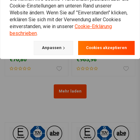
Cookie-Einstellungen am unteren Rand unserer
Website ändern. Wenn Sie auf "Einverstanden" klicken,
erklären Sie sich mit der Verwendung aller Cookies
einverstanden, wie in unserer
Cookie-Erklärung
beschrieben
.
KRAUS
1 Inch Domed Riser (1,25
Kickback Riser Set. 25MM
Anpassen
Cookies akzeptieren
"- 5") Schwarz & Chrom
Klemme, 200MM Rise |
HD 73-02 BT, TC / B, XL
Schwarz
€70,80
€965,96
(EXCL. FLT)
Mehr laden