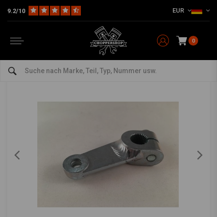
EUR
9.2/10
Home
Teile & Zubehör
Rearsets / Fußrastenanlagen
Pedale & Zubehör
Steel Shiftlink Halterung / Halterung Typ 2
0
5/5 (7 reviews)