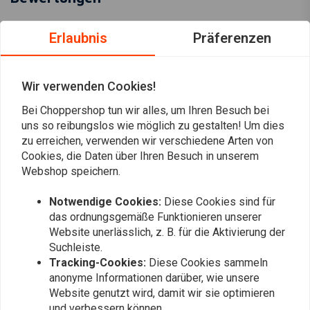
5
(7 reviews)
Erlaubnis
Präferenzen
7
0
Wir verwenden Cookies!
0
0
Bei Choppershop tun wir alles, um Ihren Besuch bei
uns so reibungslos wie möglich zu gestalten! Um dies
0
zu erreichen, verwenden wir verschiedene Arten von
Cookies, die Daten über Ihren Besuch in unserem
Webshop speichern.
Peter T.
Rene F.
Past perfect op mij project Rebel
passer perfe
Notwendige Cookies:
Diese Cookies sind für
das ordnungsgemäße Funktionieren unserer
Website unerlässlich, z. B. für die Aktivierung der
Suchleiste.
Tracking-Cookies:
Diese Cookies sammeln
anonyme Informationen darüber, wie unsere
Website genutzt wird, damit wir sie optimieren
und verbessern können.
Fügen Sie Ihre Bewertung hinzu