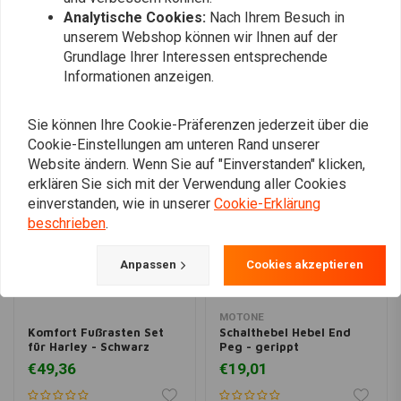
Analytische Cookies:
Nach Ihrem Besuch in
unserem Webshop können wir Ihnen auf der
Grundlage Ihrer Interessen entsprechende
Informationen anzeigen.
Ähnliche Produkte
Sie können Ihre Cookie-Präferenzen jederzeit über die
Cookie-Einstellungen am unteren Rand unserer
Website ändern. Wenn Sie auf "Einverstanden" klicken,
erklären Sie sich mit der Verwendung aller Cookies
einverstanden, wie in unserer
Cookie-Erklärung
beschrieben
.
Anpassen
Cookies akzeptieren
MOTONE
Komfort Fußrasten Set
Schalthebel Hebel End
für Harley - Schwarz
Peg - gerippt
€49,36
€19,01