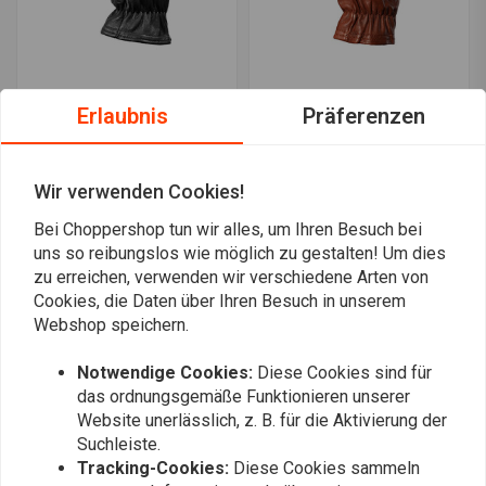
JOHN DOE
JOHN DOE
Erlaubnis
Präferenzen
Freewheeler Handschuhe
Freewheeler Handschuhe
Schwarz
Braun
€46,72
€69,90
€69,90
Wir verwenden Cookies!
Bei Choppershop tun wir alles, um Ihren Besuch bei
uns so reibungslos wie möglich zu gestalten! Um dies
Am meisten angesehen
24
zu erreichen, verwenden wir verschiedene Arten von
Cookies, die Daten über Ihren Besuch in unserem
Webshop speichern.
Notwendige Cookies:
Diese Cookies sind für
Immer auf dem Laufenden bleiben?
das ordnungsgemäße Funktionieren unserer
Website unerlässlich, z. B. für die Aktivierung der
Suchleiste.
Tracking-Cookies:
Diese Cookies sammeln