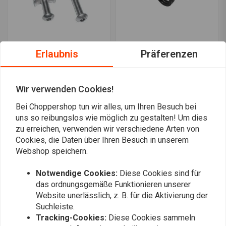
Montageset für
Hairpin Springs Black 2
Erlaubnis
Präferenzen
Spiralfedern
inch with Mountingkit
€37,95
€59,96
Wir verwenden Cookies!
Bei Choppershop tun wir alles, um Ihren Besuch bei
Am meisten angesehen
24
uns so reibungslos wie möglich zu gestalten! Um dies
zu erreichen, verwenden wir verschiedene Arten von
Cookies, die Daten über Ihren Besuch in unserem
Webshop speichern.
Notwendige Cookies:
Diese Cookies sind für
Immer auf dem Laufenden bleiben?
das ordnungsgemäße Funktionieren unserer
Website unerlässlich, z. B. für die Aktivierung der
Suchleiste.
Tracking-Cookies:
Diese Cookies sammeln