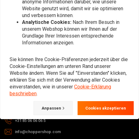
anonyme Informationen darüber, wie unsere
Abonnieren
Website genutzt wird, damit wir sie optimieren
und verbessern können.
Analytische Cookies:
Nach Ihrem Besuch in
unserem Webshop können wir Ihnen auf der
Grundlage Ihrer Interessen entsprechende
Informationen anzeigen.
Bei Fragen zu Ihrer Bestellung,
Sie können Ihre Cookie-Präferenzen jederzeit über die
Lieferzeiten, Rücksendungen &
Cookie-Einstellungen am unteren Rand unserer
Reparaturen oder allgemeinen
Website ändern. Wenn Sie auf "Einverstanden" klicken,
Informationen können Sie uns
erklären Sie sich mit der Verwendung aller Cookies
jederzeit auf eine der folgenden Arten
einverstanden, wie in unserer
Cookie-Erklärung
kontaktieren.
beschrieben
.
Anpassen
Cookies akzeptieren
Gotenburgweg 46a, 9723 TM Groningen (The Netherlands)
+31 85 06 06 06 5
info@choppershop.com