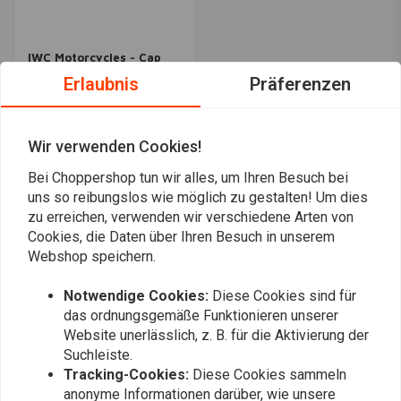
IWC Motorcycles - Cap
€19,95
Erlaubnis
Präferenzen
Wir verwenden Cookies!
Am meisten
1
2
3
24
angesehen
Bei Choppershop tun wir alles, um Ihren Besuch bei
uns so reibungslos wie möglich zu gestalten! Um dies
zu erreichen, verwenden wir verschiedene Arten von
Cookies, die Daten über Ihren Besuch in unserem
Webshop speichern.
Immer auf dem Laufenden bleiben?
Notwendige Cookies:
Diese Cookies sind für
das ordnungsgemäße Funktionieren unserer
Website unerlässlich, z. B. für die Aktivierung der
Suchleiste.
Tracking-Cookies:
Diese Cookies sammeln
anonyme Informationen darüber, wie unsere
Abonnieren