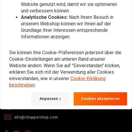
Website genutzt wird, damit wir sie optimieren
und verbessern können.
Analytische Cookies:
Nach Ihrem Besuch in
unserem Webshop können wir Ihnen auf der
Grundlage Ihrer Interessen entsprechende
Informationen anzeigen.
Bei Fragen zu Ihrer Bestellung,
Lieferzeiten, Rücksendungen &
Sie können Ihre Cookie-Präferenzen jederzeit über die
Reparaturen oder allgemeinen
Cookie-Einstellungen am unteren Rand unserer
Informationen können Sie uns
Website ändern. Wenn Sie auf "Einverstanden" klicken,
erklären Sie sich mit der Verwendung aller Cookies
jederzeit auf eine der folgenden Arten
einverstanden, wie in unserer
Cookie-Erklärung
kontaktieren.
beschrieben
.
Gotenburgweg 46a, 9723 TM Groningen (The Netherlands)
Anpassen
Cookies akzeptieren
+31 85 06 06 06 5
info@choppershop.com