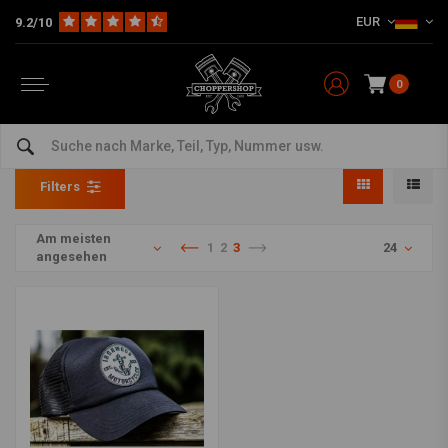
EUR
9.2/10
0
Kappen
Home
The Biker
Kappen
Filters
Am meisten
1
2
3
24
angesehen