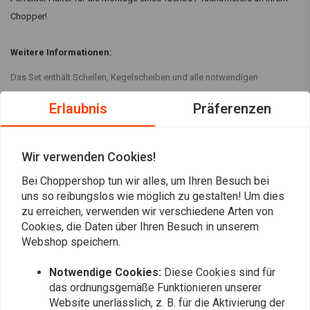
Chopper!
Weitere Informationen:
Das Set enthält Schellen, Kegelscheiben und alle notwendigen
Schrauben und Muttern. Ermöglicht die Installation des Messgeräts auf
Erlaubnis
Präferenzen
einem beliebigen 1 "- oder 1 1/4" -Rohr.
Ersatz Y-Halterung ist verchromt.
Lesen Sie mehr
Die Ersatzhalterung, die eine Lampe enthält, passt sowohl in den Retro-
Wir verwenden Cookies!
als auch in den modernen Stil.
Bewertungen
Bei Choppershop tun wir alles, um Ihren Besuch bei
Produkt wird separat verkauft.
uns so reibungslos wie möglich zu gestalten! Um dies
5
zu erreichen, verwenden wir verschiedene Arten von
(3 reviews)
Cookies, die Daten über Ihren Besuch in unserem
Webshop speichern.
3
0
Notwendige Cookies:
Diese Cookies sind für
0
das ordnungsgemäße Funktionieren unserer
0
Website unerlässlich, z. B. für die Aktivierung der
0