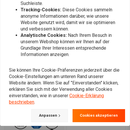
Suchleiste.
Tracking-Cookies:
Diese Cookies sammeln
anonyme Informationen darüber, wie unsere
Callens franky
Maurice H.
Website genutzt wird, damit wir sie optimieren
Alles naar wens.
Weinig over t
und verbessern können.
beugeltje wat
Analytische Cookies:
Nach Ihrem Besuch in
unserem Webshop können wir Ihnen auf der
service van c
Grundlage Ihrer Interessen entsprechende
Read more...
buitengewoo
Informationen anzeigen.
Sie können Ihre Cookie-Präferenzen jederzeit über die
Cookie-Einstellungen am unteren Rand unserer
Fügen Sie Ihre Bewertung hinzu
Website ändern. Wenn Sie auf "Einverstanden" klicken,
erklären Sie sich mit der Verwendung aller Cookies
einverstanden, wie in unserer
Cookie-Erklärung
Ähnliche Produkte
beschrieben
.
Anpassen
Cookies akzeptieren