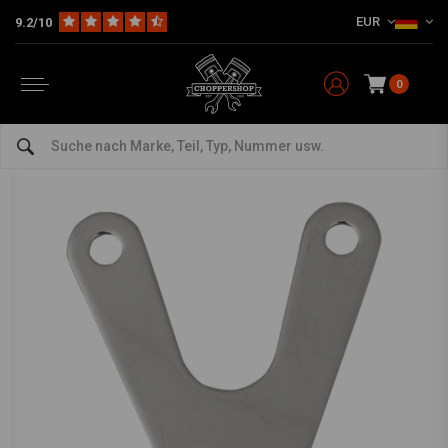
EUR
9.2/10
Home
Teile & Zubehör
Zähler
Accessoires
Universal Chrome Geschwindigkeits- / Drehzahlmesserhalterung
DRAG SPECIALTIES
-
bekijk alles van Drag Specialties
0
Universal Chrome Geschwindigkeits- /
Drehzahlmesserhalterung
5/5 (3 reviews)