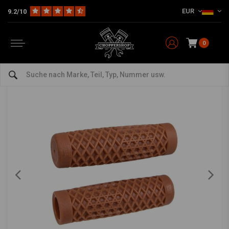
EUR
9.2/10
Home
Teile & Zubehör
Lenkung & Zubehör
Griffe
Vans x Cult Waffle Griff 1" | Modell Wählen
CULT CREW
-
bekijk alles van Cult Crew
0
Vans x Cult Waffle Griff 1" | Modell Wählen
0/5 (0 reviews)