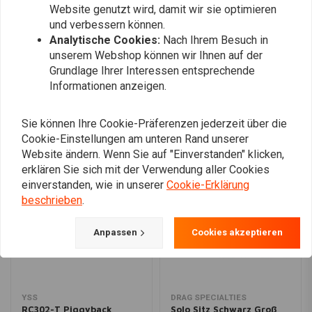
Website genutzt wird, damit wir sie optimieren
und verbessern können.
Analytische Cookies:
Nach Ihrem Besuch in
Fügen Sie Ihre Bewertung hinzu
unserem Webshop können wir Ihnen auf der
Grundlage Ihrer Interessen entsprechende
Informationen anzeigen.
Ähnliche Produkte
Sie können Ihre Cookie-Präferenzen jederzeit über die
Cookie-Einstellungen am unteren Rand unserer
Website ändern. Wenn Sie auf "Einverstanden" klicken,
erklären Sie sich mit der Verwendung aller Cookies
einverstanden, wie in unserer
Cookie-Erklärung
beschrieben
.
Anpassen
Cookies akzeptieren
YSS
DRAG SPECIALTIES
RC302-T Piggyback
Solo Sitz Schwarz Groß