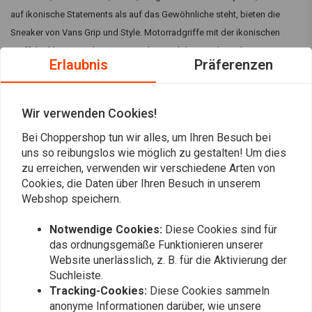
auf ikonische Statements als auf das Gewöhnliche steht, bieten die
Sneaker von Vans Grip und Style. Motorradgriffe mit der ikonischen
Waffelsohlentextur der Vans-Sneaker sind das Ergebnis der
Erlaubnis
Präferenzen
Partnerschaft zwischen Cultcrew und Vans! Eine kleine Kuppel in der
Mitte sorgt dafür, dass diese Griffe wie angegossen passen und es ist
garantiert, dass diese rutschfesten Griffe qualitativ zu den Vans-
Wir verwenden Cookies!
Sneakers passen werden. Gesamtlänge 125mm. Hinweis: Eine
Lesen Sie mehr
Bei Choppershop tun wir alles, um Ihren Besuch bei
Drosselhülse ist nicht im Lieferumfang enthalten und muss
uns so reibungslos wie möglich zu gestalten! Um dies
wiederverwendet oder separat erworben werden.
zu erreichen, verwenden wir verschiedene Arten von
Bewertungen
Cookies, die Daten über Ihren Besuch in unserem
Kollaboration der kultigen Marken: Vans & Cult Crew.
Webshop speichern.
0
(0 reviews)
Material:
Gummi
Notwendige Cookies:
Diese Cookies sind für
0
das ordnungsgemäße Funktionieren unserer
Länge:
150 mm
0
Website unerlässlich, z. B. für die Aktivierung der
0
Suchleiste.
Passend für:
> 1" (25mm) Lenker
Tracking-Cookies:
Diese Cookies sammeln
0
anonyme Informationen darüber, wie unsere
0