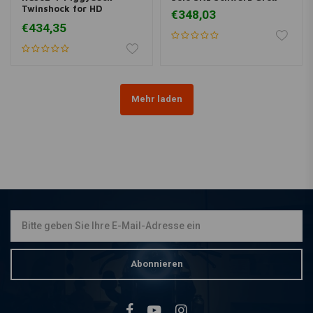
Twinshock for HD
€348,03
Sportster
€434,35
Mehr laden
Abonnieren