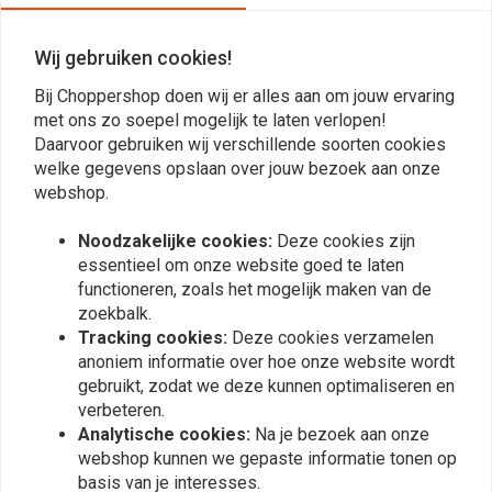
01-06 Twin Cam Softail
Wij gebruiken cookies!
Reviews
Bij Choppershop doen wij er alles aan om jouw ervaring
met ons zo soepel mogelijk te laten verlopen!
0
Daarvoor gebruiken wij verschillende soorten cookies
(0 beoordelingen)
welke gegevens opslaan over jouw bezoek aan onze
0
webshop.
0
Noodzakelijke cookies:
Deze cookies zijn
0
essentieel om onze website goed te laten
0
functioneren, zoals het mogelijk maken van de
0
zoekbalk.
Tracking cookies:
Deze cookies verzamelen
anoniem informatie over hoe onze website wordt
Plaats ook een review
gebruikt, zodat we deze kunnen optimaliseren en
verbeteren.
Analytische cookies:
Na je bezoek aan onze
webshop kunnen we gepaste informatie tonen op
Vergelijkbare producten
basis van je interesses.