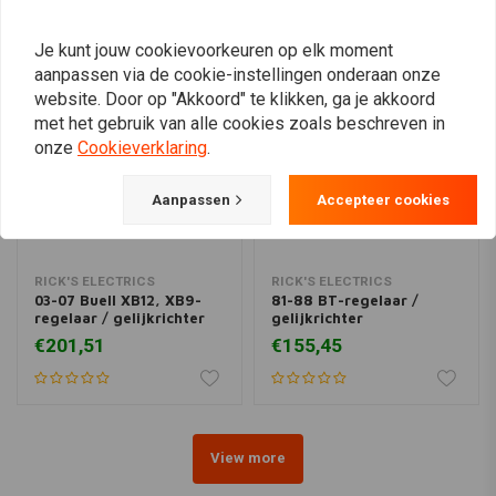
Je kunt jouw cookievoorkeuren op elk moment
aanpassen via de cookie-instellingen onderaan onze
website. Door op "Akkoord" te klikken, ga je akkoord
met het gebruik van alle cookies zoals beschreven in
onze
Cookieverklaring
.
Aanpassen
Accepteer cookies
RICK'S ELECTRICS
RICK'S ELECTRICS
03-07 Buell XB12, XB9-
81-88 BT-regelaar /
regelaar / gelijkrichter
gelijkrichter
€201,51
€155,45
View more