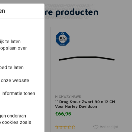
Vergelijkbare producten
en
k te laten
 opslaan over
ed te laten
e onze website
informatie tonen
winkelwagen
In winkelwagen
HIGHWAY HAWK
/4" Fatboy-Stijl |
1" Drag Stuur Zwart 90 x 12 CM
Voor Harley Davidson
€66,95
gen onderaan
le cookies zoals
Verlanglijst
Verlanglijst