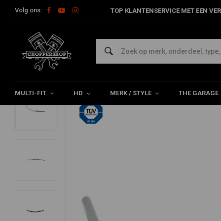
Volg ons:
TOP KLANTENSERVICE MET EEN VER
Home
HD
Sturen en accessoires
Sturen Harley
1-1/4'' F
FEHLING
1-1/4'' Flyer-Bar 82-20 HD e-throttle (sel
0/5 (0 reviews)
MULTI-FIT
HD
MERK / STYLE
THE GARAGE