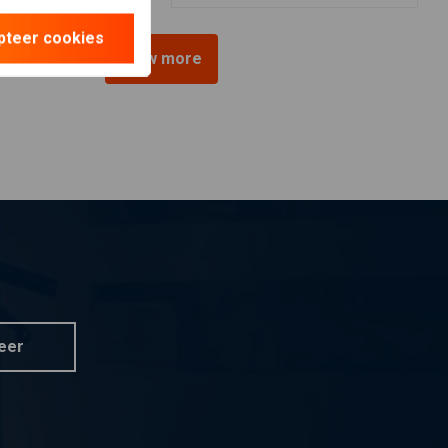
pteer cookies
View more
eer