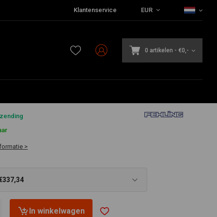
Klantenservice
EUR
0 artikelen
-
€0,-
4
rzending
aar
formatie >
€337,34
In winkelwagen