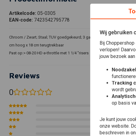
To
Artikelcode:
05-0305
EAN-code:
7423542795778
Wij gebruiken 
Chroom / Zwart; Staal; TUV goedgekeurd; 3 gaten; Met stootborden met e
Bij Choppershop 
cm hoog x 18 cm terugtrekbaar
verlopen! Daarvo
Past op:> 08-20 HD e-throttle met 1 1/4 "risers
jouw bezoek aan
Noodzakel
Reviews
functionere
Tracking 
wordt gebru
0
(0 beoordelingen)
Analytisc
op basis va
0
0
Je kunt jouw coo
0
onze website. Doo
0
beschreven in o
0