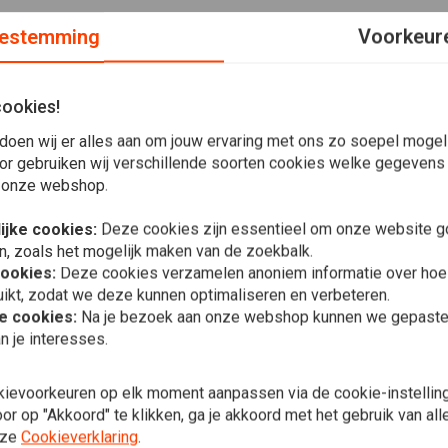
estemming
Voorkeur
cookies!
en diameter van 1 1/4 "; Afmetingen ong .: 91 cm breed x 6,5
doen wij er alles aan om jouw ervaring met ons zo soepel mogelij
or gebruiken wij verschillende soorten cookies welke gegevens
 onze webshop.
ijke cookies:
Deze cookies zijn essentieel om onze website go
n, zoals het mogelijk maken van de zoekbalk.
cookies:
Deze cookies verzamelen anoniem informatie over ho
ikt, zodat we deze kunnen optimaliseren en verbeteren.
Plaats ook een review
he cookies:
Na je bezoek aan onze webshop kunnen we gepaste 
In 
MCS
n je interesses.
Fatbar | 1-1
Chroom
€163,84
kievoorkeuren op elk moment aanpassen via de cookie-instellin
r op "Akkoord" te klikken, ga je akkoord met het gebruik van al
nze
Cookieverklaring
.