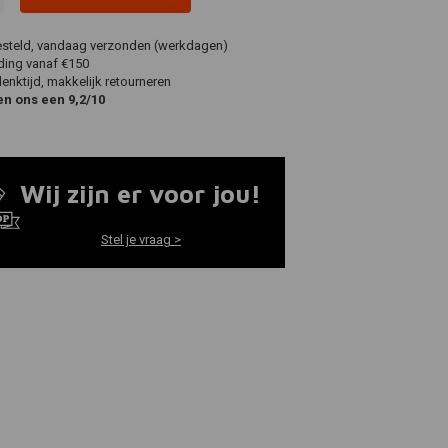
esteld, vandaag verzonden (werkdagen)
ding vanaf €150
nktijd, makkelijk retourneren
en ons een 9,2/10
Wij zijn er voor jou!
Stel je vraag >