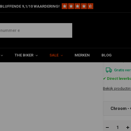
BLUFFENDE 9,1/10 WAARDERING!
lyer-Bar 82-20 HD e-throttle (selecteer kleur)
ecteer kleur)
THE BIKER
SALE
MERKEN
BLOG
€337,3
Gratis ve
✔ Direct leverb
Bekijk productin
Chroom - 