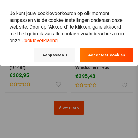
Je kunt jouw cookievoorkeuren op elk moment
aanpassen via de cookie-instellingen onderaan onze
website. Door op "Akkoord" te klikken, ga je akkoord
met het gebruik van alle cookies zoals beschreven in
onze
Cookieverklaring
.
Aanpassen
Accepteer cookies
MEMPHIS SHADES
NATIONAL CYCLE
Breed windscherm 'solar'
Street Shield EX
(13"-19")
Windscherm voor
BMW/Honda/Indian/Kawasaki
€202,95
€295,43
Guzzi/Triumph | Licht
Getint
View more