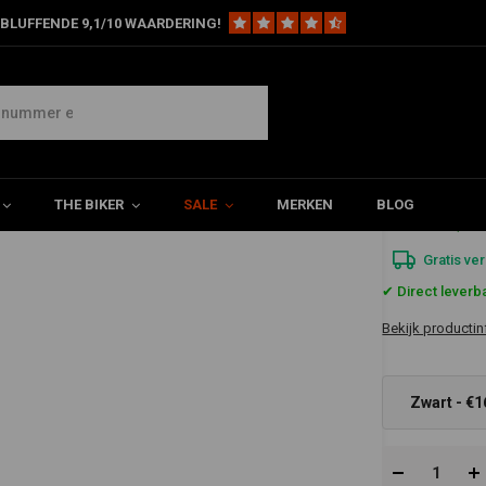
BLUFFENDE 9,1/10 WAARDERING!
 Bar 82-20 HD (selecteer kleur)
THE BIKER
SALE
MERKEN
BLOG
€160,9
Gratis ve
✔ Direct leverb
Bekijk productin
Zwart - €1