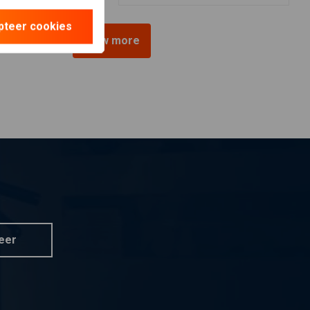
pteer cookies
View more
eer