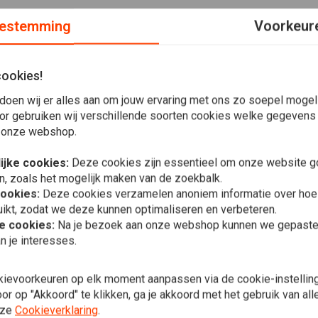
estemming
Voorkeur
cookies!
ngen: 97cm breed x 9cm hoog
doen wij er alles aan om jouw ervaring met ons zo soepel mogelij
or gebruiken wij verschillende soorten cookies welke gegevens
 onze webshop.
ijke cookies:
Deze cookies zijn essentieel om onze website go
n, zoals het mogelijk maken van de zoekbalk.
cookies:
Deze cookies verzamelen anoniem informatie over ho
Plaats ook een review
ikt, zodat we deze kunnen optimaliseren en verbeteren.
he cookies:
Na je bezoek aan onze webshop kunnen we gepaste 
In 
TRW
n je interesses.
1 "Mistyc h
5,5" rise M
€62,89
kievoorkeuren op elk moment aanpassen via de cookie-instellin
r op "Akkoord" te klikken, ga je akkoord met het gebruik van al
nze
Cookieverklaring
.