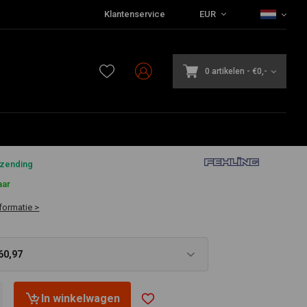
Klantenservice
EUR
0 artikelen
-
€0,-
7
rzending
aar
formatie >
60,97
In winkelwagen