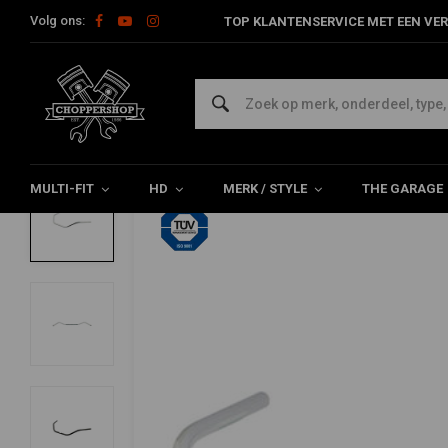
Volg ons:
TOP KLANTENSERVICE MET EEN VER
Home
HD
Sturen en accessoires
Sturen Harley
1'' Dirty
FEHLING
1'' Dirty Bar 82-20 HD (selecteer kleur)
0/5 (0 reviews)
MULTI-FIT
HD
MERK / STYLE
THE GARAGE