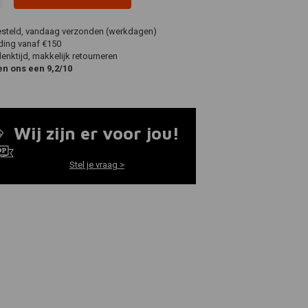
esteld, vandaag verzonden (werkdagen)
ding vanaf €150
nktijd, makkelijk retourneren
en ons een 9,2/10
Wij zijn er voor jou!
Stel je vraag >