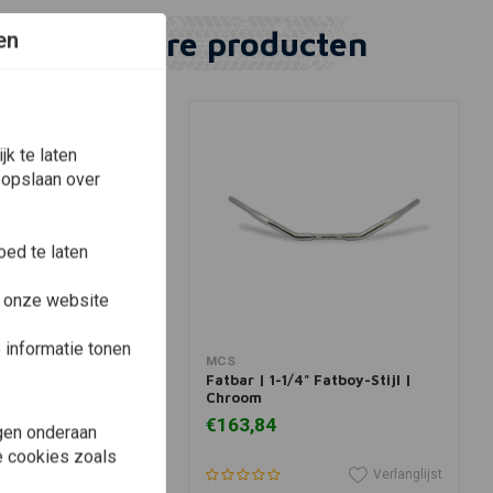
Vergelijkbare producten
en
k te laten
 opslaan over
ed te laten
e onze website
informatie tonen
winkelwagen
In winkelwagen
MCS
oog stuur, chroom
Fatbar | 1-1/4" Fatboy-Stijl |
CL131CKK
Chroom
€163,84
gen onderaan
le cookies zoals
Verlanglijst
Verlanglijst