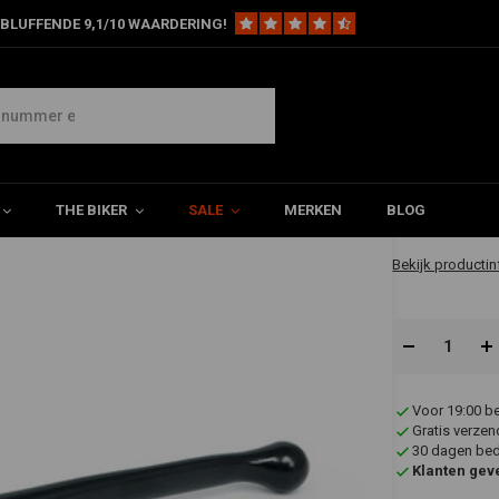
BLUFFENDE 9,1/10 WAARDERING!
EM-style koppelings/rem hendel zwart XL / FL
 XL / FL
€24,88
THE BIKER
SALE
MERKEN
BLOG
✔ Direct leverb
Bekijk productin
Voor 19:00 b
Gratis verzen
30 dagen bede
Klanten gev