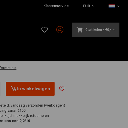
Klantenservice
EUR
0 artikelen
-
€0,-
aar
formatie >
In winkelwagen
esteld, vandaag verzonden (werkdagen)
ding vanaf €150
nktijd, makkelijk retourneren
en ons een 9,2/10