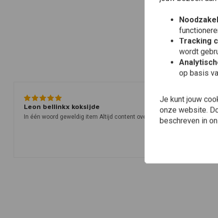
Noodzakel
functionere
Tracking 
wordt gebru
Analytisc
op basis va
Je kunt jouw coo
Leon bellinkx koksijde
onze website. Doo
In één woord geweldig item Altijd content over de producten
beschreven in o