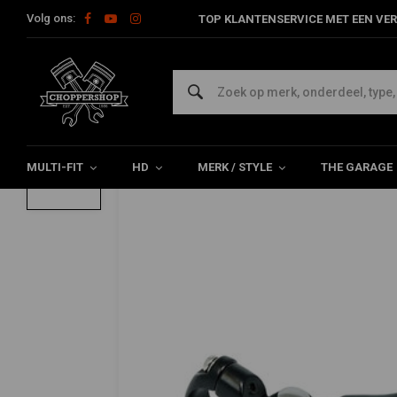
Volg ons:
TOP KLANTENSERVICE MET EEN VER
Home
Multi-fit
Stuur & Toebehoor
Rem / Koppeling
1" O
1" OEM-style koppelings/rem hendel zwart
5/5 (3 reviews)
MULTI-FIT
HD
MERK / STYLE
THE GARAGE