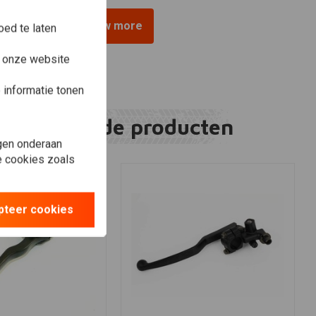
View more
ed te laten
e onze website
informatie tonen
Gerelateerde producten
gen onderaan
le cookies zoals
pteer cookies