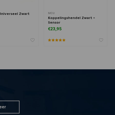
niverseel Zwart
MCU
 aan winkelwagen
Toevoegen aan winkelwagen
Koppelingshendel Zwart +
Sensor
€23,95
eer