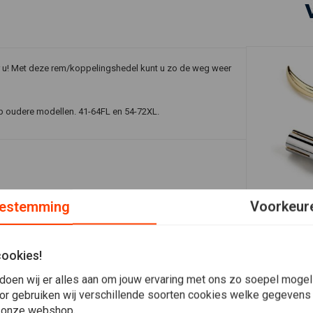
 u! Met deze rem/koppelingshedel kunt u zo de weg weer
p oudere modellen. 41-64FL en 54-72XL.
estemming
Voorkeur
Plaats ook een review
KUSTOM TEC
1" Inverted 
Remhendels 
Varianten)
cookies!
€216,29
doen wij er alles aan om jouw ervaring met ons zo soepel mogelij
or gebruiken wij verschillende soorten cookies welke gegevens
 onze webshop.