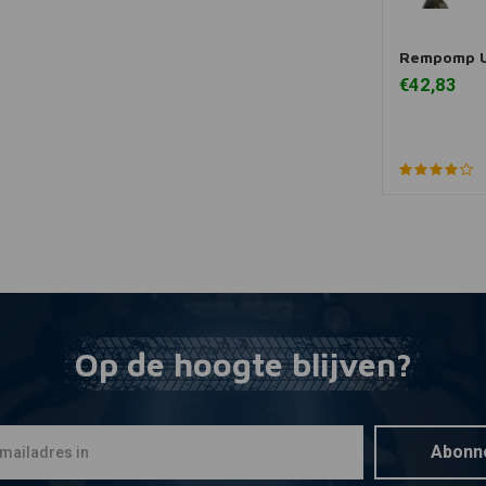
Rempomp U
Toevoegen
€42,83
Op de hoogte blijven?
Abonn