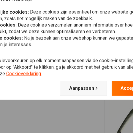
ijke cookies:
Deze cookies zijn essentieel om onze website go
n, zoals het mogelijk maken van de zoekbalk.
Andre
cookies:
Deze cookies verzamelen anoniem informatie over ho
Als het op voorraad is zijn ze snel met het leveren. Het
ikt, zodat we deze kunnen optimaliseren en verbeteren.
kwaliteit is goed.
he cookies:
Na je bezoek aan onze webshop kunnen we gepaste 
n je interesses.
kievoorkeuren op elk moment aanpassen via de cookie-instellin
Mike
r op "Akkoord" te klikken, ga je akkoord met het gebruik van al
Super simpel design en super simpel om te monteren. Zit
nze
Cookieverklaring
.
stevig en kan een zware koppeling hebben. Dus een dikke 5
sterren. Zeker voor de prijs!
Aanpassen
Acce