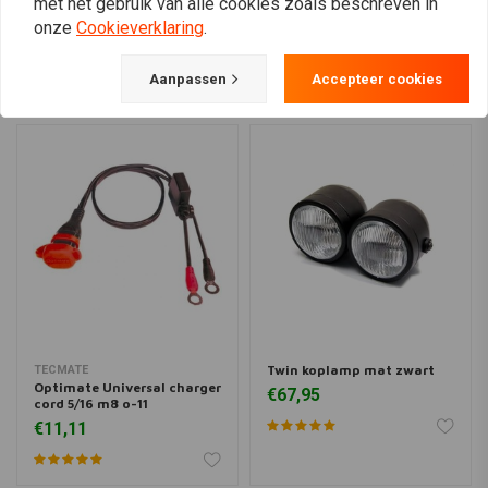
met het gebruik van alle cookies zoals beschreven in
View more
onze
Cookieverklaring
.
Aanpassen
Accepteer cookies
Twin koplamp mat zwart
TECMATE
Optimate Universal charger
€67,95
cord 5/16 m8 o-11
€11,11