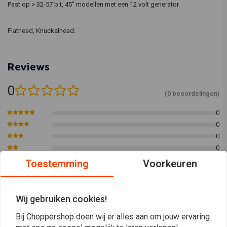
Past op > 32-57 b.t, 45'' modellen met een 12 volt generator.
Flathead, Knuckelhead.
Reviews
0
(0 beoordelingen)
0
0
0
0
0
Toestemming
Voorkeuren
Wij gebruiken cookies!
Plaats ook een review
Bij Choppershop doen wij er alles aan om jouw ervaring