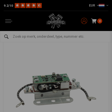
EUR
9.2/10
Home
The Garage
Electra
Overige
12 volt regulator > 32-57 b.t, 45''
SAMWEL
-
bekijk alles van Samwel
0
12 volt regulator > 32-57 b.t, 45''
0/5 (0 reviews)