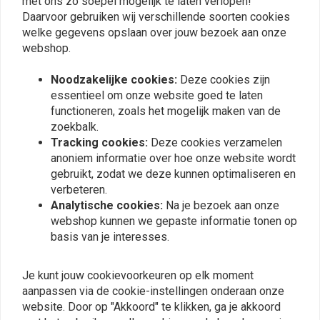
met ons zo soepel mogelijk te laten verlopen!
Daarvoor gebruiken wij verschillende soorten cookies
Vergelijkbare producten
welke gegevens opslaan over jouw bezoek aan onze
webshop.
Noodzakelijke cookies:
Deze cookies zijn
essentieel om onze website goed te laten
functioneren, zoals het mogelijk maken van de
zoekbalk.
Tracking cookies:
Deze cookies verzamelen
anoniem informatie over hoe onze website wordt
gebruikt, zodat we deze kunnen optimaliseren en
verbeteren.
Analytische cookies:
Na je bezoek aan onze
VANCE & HINES
webshop kunnen we gepaste informatie tonen op
Oliedrukschakelaar
Fuelpak FPX | (Kies
basis van je interesses.
Softail / Dyna / FLHR
Model)
€16,84
€539,95
Je kunt jouw cookievoorkeuren op elk moment
aanpassen via de cookie-instellingen onderaan onze
website. Door op "Akkoord" te klikken, ga je akkoord