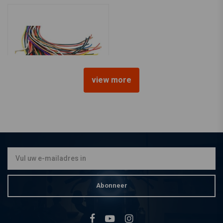
view more
MCU
DIY Universele Kabelset
€39,94
Abonneer