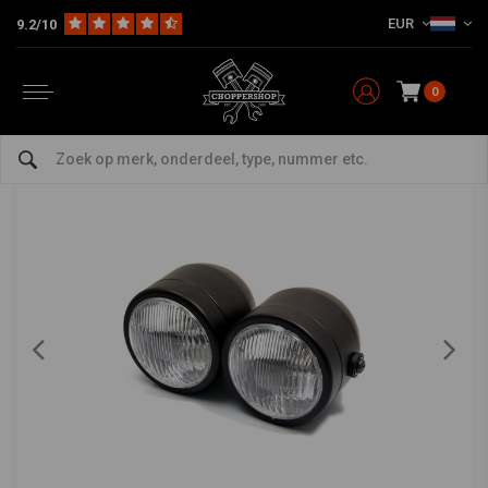
EUR
9.2/10
Home
Multi-fit
Verlichting
Koplampen
Twin koplamp mat zwart
Twin koplamp mat zwart
0
5/5 (9 reviews)