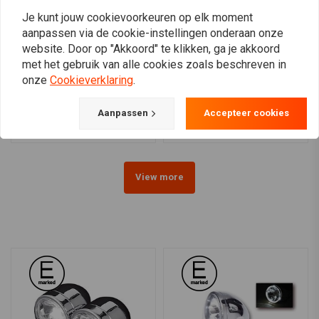
Je kunt jouw cookievoorkeuren op elk moment
aanpassen via de cookie-instellingen onderaan onze
website. Door op "Akkoord" te klikken, ga je akkoord
met het gebruik van alle cookies zoals beschreven in
HIGHSIDER
HIGHSIDER
7" Clear Chrome Koplamp
7" Clear Black Gloss
onze
Cookieverklaring
.
RENO 2
Koplamp RENO 1
€90,71
€79,26
Aanpassen
Accepteer cookies
View more