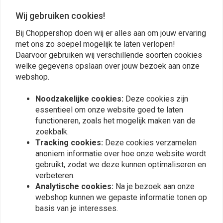
Prima toepasbaar, om de zx10 een
Wij gebruiken cookies!
streetracer look te geven.
Bij Choppershop doen wij er alles aan om jouw ervaring
met ons zo soepel mogelijk te laten verlopen!
Daarvoor gebruiken wij verschillende soorten cookies
welke gegevens opslaan over jouw bezoek aan onze
webshop.
Plaats ook een review
Noodzakelijke cookies:
Deze cookies zijn
essentieel om onze website goed te laten
functioneren, zoals het mogelijk maken van de
zoekbalk.
Vergelijkbare producten
Tracking cookies:
Deze cookies verzamelen
anoniem informatie over hoe onze website wordt
gebruikt, zodat we deze kunnen optimaliseren en
verbeteren.
Analytische cookies:
Na je bezoek aan onze
webshop kunnen we gepaste informatie tonen op
basis van je interesses.