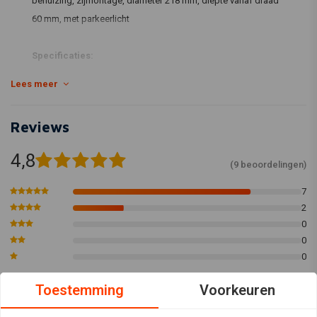
behuizing, zijmontage, diameter 218 mm, diepte vanaf draad
60 mm, met parkeerlicht
Specificaties:
Behuizingskleur: Matzwart
Lees meer
Materiaal behuizing: metaal
Functies: dimlicht, grootlicht en parkeerlicht
Reviews
2 x H4 12V 55 / 60W
Zijmontage
4,8
(9 beoordelingen)
Diameter: 218 mm
Schroefdiepte: 60 mm
7
2
Behuizing: 3 1/2 "= 90 mm
0
Alleen E-gemarkeerd als grootlicht
0
0
Toestemming
Voorkeuren
Sander
Kevin L.