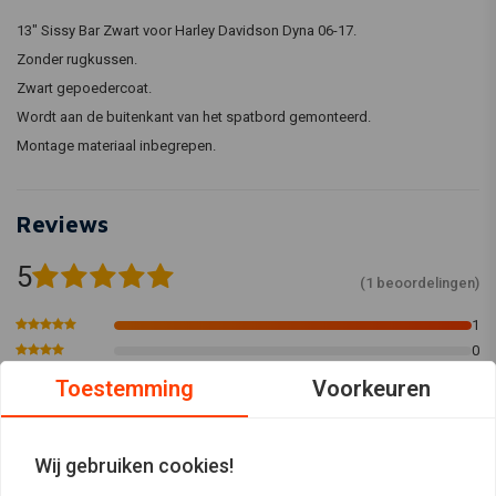
13" Sissy Bar Zwart voor Harley Davidson Dyna 06-17.
Zonder rugkussen.
Zwart gepoedercoat.
Wordt aan de buitenkant van het spatbord gemonteerd.
Montage materiaal inbegrepen.
Reviews
5
(1 beoordelingen)
1
0
0
Toestemming
Voorkeuren
0
0
Wij gebruiken cookies!