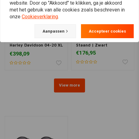
website. Door op "Akkoord" te klikken, ga je akkoord
met het gebruik van alle cookies zoals beschreven in
onze
Cookieverklaring
.
Aanpassen
Accepteer cookies
BURLY
MCS
20" Sissy Bar Zwart Voor
Sissy Bar Kit 15,75"
Harley Davidson 04-20 XL
Staand | Zwart
(excl XL1200CX)
€176,95
€398,09
View more