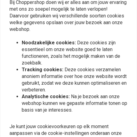
Bij Choppershop doen wij er alles aan om jouw ervaring
Fritz Annawitt
Fritz Anna
met ons zo soepel mogelijk te laten verlopen!
Perfektes Teil. Bin sehr zufrieden !
Perfektes Teil
Daarvoor gebruiken wij verschillende soorten cookies
welke gegevens opslaan over jouw bezoek aan onze
webshop.
Noodzakelijke cookies:
Deze cookies zijn
essentieel om onze website goed te laten
functioneren, zoals het mogelijk maken van de
zoekbalk.
Plaats ook een review
Tracking cookies:
Deze cookies verzamelen
anoniem informatie over hoe onze website wordt
gebruikt, zodat we deze kunnen optimaliseren en
verbeteren.
Vergelijkbare producten
Analytische cookies:
Na je bezoek aan onze
webshop kunnen we gepaste informatie tonen op
basis van je interesses.
Je kunt jouw cookievoorkeuren op elk moment
aanpassen via de cookie-instellingen onderaan onze