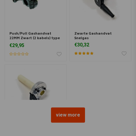
Push/Pull Gashandvat
Zwarte Gashandvat
22MM Zwart (2 kabels) type
Snelgas
2
€30,32
€29,95
view more
EMGO