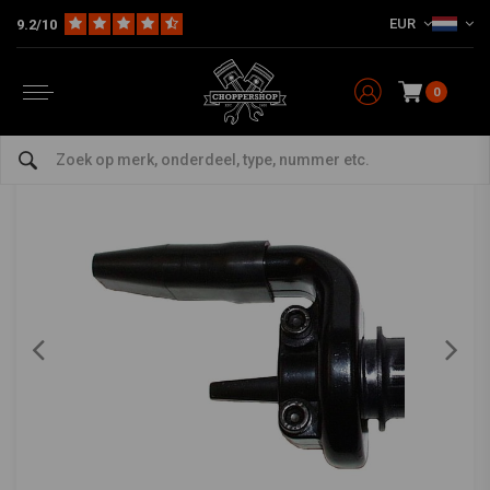
EUR
9.2/10
Home
Multi-fit
Stuur & Toebehoor
Gashendel
Push/Pull Gashandvat 22MM Zwart (2 kabels)
Push/Pull Gashandvat 22MM Zwart (2 kabels)
0
5/5 (2 reviews)