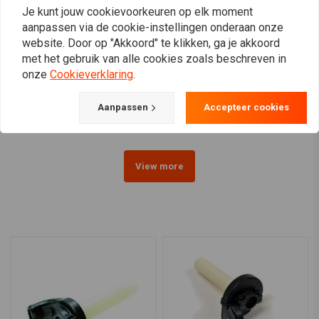
Je kunt jouw cookievoorkeuren op elk moment
aanpassen via de cookie-instellingen onderaan onze
website. Door op "Akkoord" te klikken, ga je akkoord
DRAG SPECIALTIES
BILTWELL
met het gebruik van alle cookies zoals beschreven in
Dual Throttle Sleeve
Dual Cable 1 "Whisky
onze
Cookieverklaring
.
zwart
Throttle Gashandvat
Gepolijst
€5,22
€121,48
Aanpassen
Accepteer cookies
View more